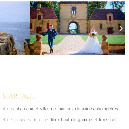
E MARIAGE
lant des
châteaux
et
villas de luxe
aux
domaines champêtres
.
 et de la localisation. Les
lieux haut de gamme
et
luxe
sont