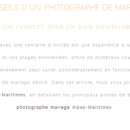
b
u
a
e
SEILS D’UN PHOTOGRAPHE DE MAR
o
b
g
d
o
e
r
i
k
a
n
m
UIDE COMPLET POUR UN JOUR INOUBLIAB
avec une centaine d’invités est une expérience à la
 et ses plages ensoleillées, attire de nombreux co
l événement peut varier considérablement en fonctio
tyle de mariage désiré. Dans cet article, nous vous
-Maritimes
, en détaillant les principaux postes de 
photographe mariage
Alpes-Maritimes
.