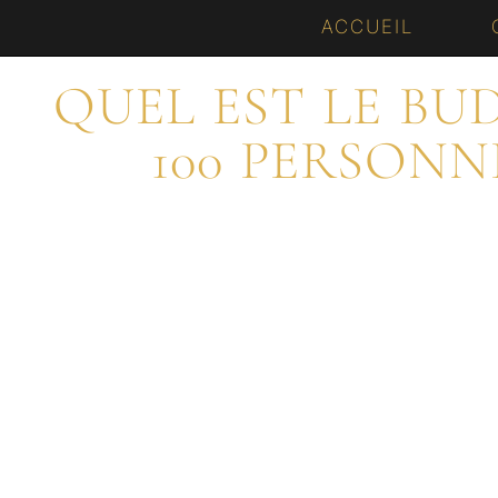
Aller
ACCUEIL
au
QUEL EST LE B
contenu
100 PERSONN