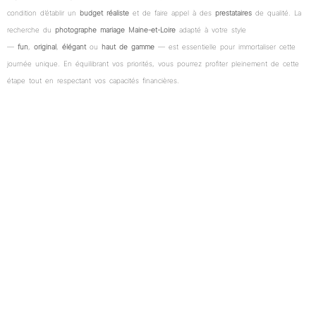
condition d’établir un
budget réaliste
et de faire appel à des
prestataires
de qualité. La
recherche du
photographe mariage Maine-et-Loire
adapté à votre style
—
fun
,
original
,
élégant
ou
haut de gamme
— est essentielle pour immortaliser cette
journée unique. En équilibrant vos priorités, vous pourrez profiter pleinement de cette
étape tout en respectant vos capacités financières.