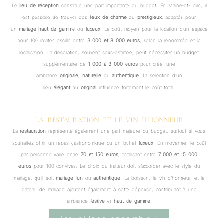
Le
lieu de réception
constitue une part importante du budget. En Maine-et-Loire, il
est possible de trouver des
lieux de charme
ou
prestigieux
, adaptés pour
un
mariage haut de gamme
ou
luxeux
. Le coût moyen pour la location d’un espace
pour 100 invités oscille entre
3 000 et 8 000 euros
, selon la renommée et la
localisation. La décoration, souvent sous-estimée, peut nécessiter un budget
supplémentaire de
1 000 à 3 000 euros
pour créer une
ambiance
originale
,
naturelle
ou
authentique
. La sélection d’un
lieu
élégant
ou
original
influence fortement le coût total.
LA RESTAURATION ET LE VIN D’HONNEUR
La
restauration
représente également une part majeure du budget, surtout si vous
souhaitez offrir un repas gastronomique ou un buffet
luxeux
. En moyenne, le coût
par personne varie entre
70 et 150 euros
, totalisant entre
7 000 et 15 000
euros
pour 100 convives. Le choix du traiteur doit s’accorder avec le style du
mariage, qu’il soit
mariage fun
ou
authentique
. La boisson, le vin d’honneur, et le
gâteau de mariage ajoutent également à cette dépense, contribuant à une
ambiance
festive
et
haut de gamme
.