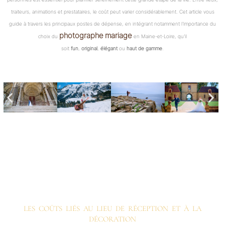
traiteurs, animations et prestataires, le coût peut varier considérablement. Cet article vous
guide à travers les principaux postes de dépense, en intégrant notamment l’importance du
photographe mariage
choix du
en Maine-et-Loire, qu’il
soit
fun
,
original
,
élégant
ou
haut de gamme
.
LES COÛTS LIÉS AU LIEU DE RÉCEPTION ET À LA
DÉCORATION