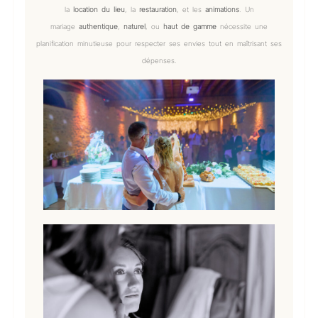
la
location du lieu
, la
restauration
, et les
animations
. Un
mariage
authentique
,
naturel
, ou
haut de gamme
nécessite une
planification minutieuse pour respecter ses envies tout en maîtrisant ses
dépenses.