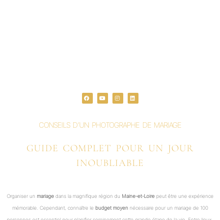
F
Y
I
L
a
o
n
i
c
u
s
n
e
t
t
k
b
u
a
e
o
b
g
d
o
e
r
i
CONSEILS D’UN PHOTOGRAPHE DE MARIAGE
k
a
n
m
GUIDE COMPLET POUR UN JOUR
INOUBLIABLE
Organiser un
mariage
dans la magnifique région du
Maine-et-Loire
peut être une expérience
mémorable. Cependant, connaître le
budget moyen
nécessaire pour un mariage de 100
personnes est essentiel pour planifier sereinement cette grande étape de la vie. Entre lieux,