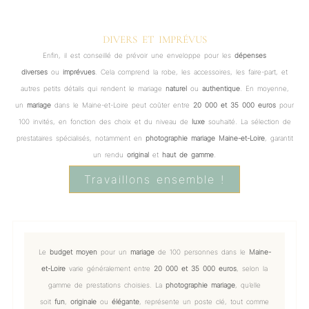
DIVERS ET IMPRÉVUS
Enfin, il est conseillé de prévoir une enveloppe pour les
dépenses
diverses
ou
imprévues
. Cela comprend la robe, les accessoires, les faire-part, et
autres petits détails qui rendent le mariage
naturel
ou
authentique
. En moyenne,
un
mariage
dans le Maine-et-Loire peut coûter entre
20 000 et 35 000 euros
pour
100 invités, en fonction des choix et du niveau de
luxe
souhaité. La sélection de
prestataires spécialisés, notamment en
photographie mariage Maine-et-Loire
, garantit
un rendu
original
et
haut de gamme
.
Travaillons ensemble !
Le
budget moyen
pour un
mariage
de 100 personnes dans le
Maine-
et-Loire
varie généralement entre
20 000 et 35 000 euros
, selon la
gamme de prestations choisies. La
photographie mariage
, qu’elle
soit
fun
,
originale
ou
élégante
, représente un poste clé, tout comme