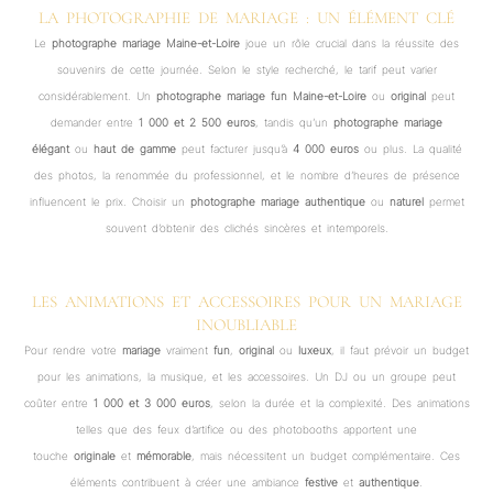
LA PHOTOGRAPHIE DE MARIAGE : UN ÉLÉMENT CLÉ
Le
photographe mariage Maine-et-Loire
joue un rôle crucial dans la réussite des
souvenirs de cette journée. Selon le style recherché, le tarif peut varier
considérablement. Un
photographe mariage fun Maine-et-Loire
ou
original
peut
demander entre
1 000 et 2 500 euros
, tandis qu’un
photographe mariage
élégant
ou
haut de gamme
peut facturer jusqu’à
4 000 euros
ou plus. La qualité
des photos, la renommée du professionnel, et le nombre d’heures de présence
influencent le prix. Choisir un
photographe mariage authentique
ou
naturel
permet
souvent d’obtenir des clichés sincères et intemporels.
LES ANIMATIONS ET ACCESSOIRES POUR UN MARIAGE
INOUBLIABLE
Pour rendre votre
mariage
vraiment
fun
,
original
ou
luxeux
, il faut prévoir un budget
pour les animations, la musique, et les accessoires. Un DJ ou un groupe peut
coûter entre
1 000 et 3 000 euros
, selon la durée et la complexité. Des animations
telles que des feux d’artifice ou des photobooths apportent une
touche
originale
et
mémorable
, mais nécessitent un budget complémentaire. Ces
éléments contribuent à créer une ambiance
festive
et
authentique
.