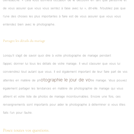
d’embauche. « Cela vous donnera l’occasion de le découvrir en tant que personne et
de vous assurer que vous vous sentez à l’aise avec lui », dit-elle. N’oubliez pas que
l’une des choses les plus importantes à faire est de vous assurer que vous vous
entendez bien avec le photographe.
Partagez les détails du mariage
Lorsqu’il s’agit de savoir quoi dire à votre photographe de mariage pendant
l’appel, donner lui tous les détails de votre mariage. Il veut s’assurer que vous lui
conviendrez tout autant que vous. Il est également important de leur faire part de vos
otographie le jour de vo
attentes en matière de ph
tre mariage. Vous pouvez
également partager les tendances en matière de photographie de mariage qui vous
attirent et votre liste de photos de mariage incontournables. Encore une fois, ces
renseignements sont importants pour aider le photographe à déterminer si vous êtes
faits l’un pour l’autre.
Posez toutes vos questions.