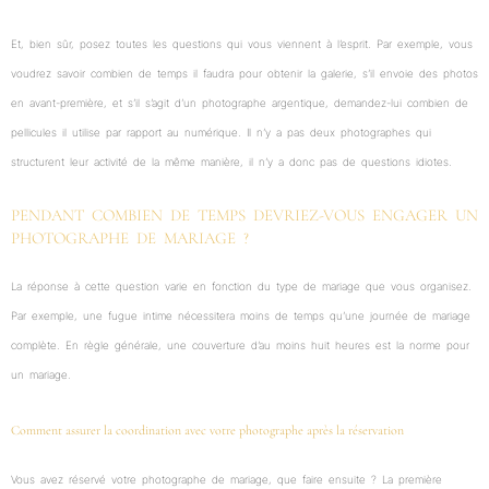
Et, bien sûr, posez toutes les questions qui vous viennent à l’esprit. Par exemple, vous
voudrez savoir combien de temps il faudra pour obtenir la galerie, s’il envoie des photos
en avant-première, et s’il s’agit d’un photographe argentique, demandez-lui combien de
pellicules il utilise par rapport au numérique. Il n’y a pas deux photographes qui
structurent leur activité de la même manière, il n’y a donc pas de questions idiotes.
PENDANT COMBIEN DE TEMPS DEVRIEZ-VOUS ENGAGER UN
PHOTOGRAPHE DE MARIAGE ?
La réponse à cette question varie en fonction du type de mariage que vous organisez.
Par exemple, une fugue intime nécessitera moins de temps qu’une journée de mariage
complète. En règle générale, une couverture d’au moins huit heures est la norme pour
un mariage.
Comment assurer la coordination avec votre photographe après la réservation
Vous avez réservé votre photographe de mariage, que faire ensuite ? La première