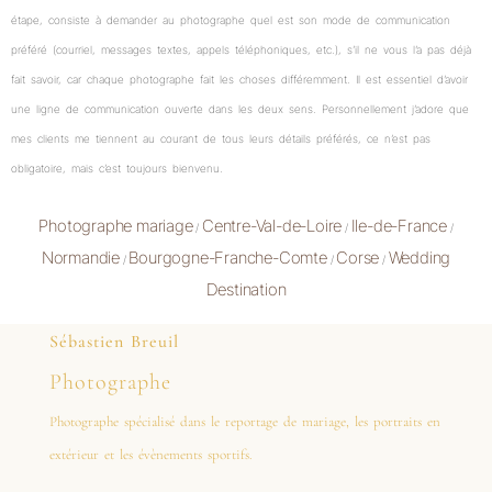
étape, consiste à demander au photographe quel est son mode de communication
préféré (courriel, messages textes, appels téléphoniques, etc.), s’il ne vous l’a pas déjà
fait savoir, car chaque photographe fait les choses différemment. Il est essentiel d’avoir
une ligne de communication ouverte dans les deux sens. Personnellement j’adore que
mes clients me tiennent au courant de tous leurs détails préférés, ce n’est pas
obligatoire, mais c’est toujours bienvenu.
Photographe mariage
Centre-Val-de-Loire
Ile-de-France
/
/
/
Normandie
Bourgogne-Franche-Comte
Corse
Wedding
/
/
/
Destination
Sébastien Breuil
Photographe
Photographe spécialisé dans le reportage de mariage, les portraits en
extérieur et les évènements sportifs.