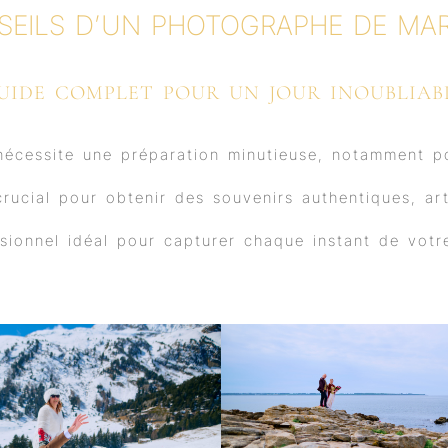
b
u
a
e
SEILS D’UN PHOTOGRAPHE DE MAR
o
b
g
d
o
e
r
i
k
a
n
m
UIDE COMPLET POUR UN JOUR INOUBLIAB
écessite une préparation minutieuse, notamment po
rucial pour obtenir des souvenirs authentiques, art
ssionnel idéal pour capturer chaque instant de vot