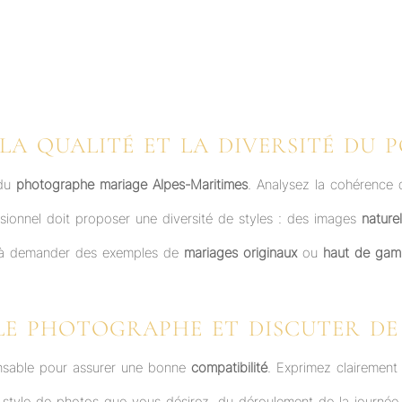
 LA QUALITÉ ET LA DIVERSITÉ DU 
 du
photographe mariage Alpes-Maritimes
. Analysez la cohérence de
sionnel doit proposer une diversité de styles : des images
naturel
s à demander des exemples de
mariages originaux
ou
haut de ga
E PHOTOGRAPHE ET DISCUTER DE
ensable pour assurer une bonne
compatibilité
. Exprimez clairement
style de photos que vous désirez, du déroulement de la journée 