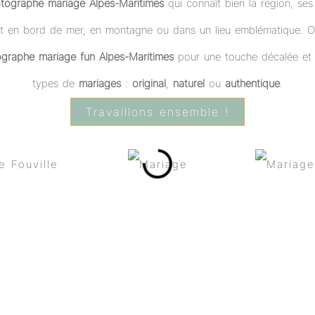
tographe mariage Alpes-Maritimes
qui connaît bien la région, ses
soit en bord de mer, en montagne ou dans un lieu emblématique.
graphe mariage fun Alpes-Maritimes
pour une touche décalée et d
types de
mariages
:
original
,
naturel
ou
authentique
.
Travaillons ensemble !