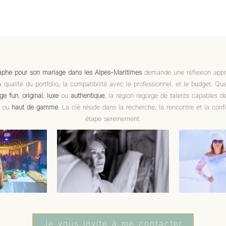
aphe pour son mariage dans les Alpes-Maritimes
demande une réflexion appro
 la qualité du portfolio, la compatibilité avec le professionnel, et le budget. Q
ge fun
,
original
,
luxe
ou
authentique
, la région regorge de talents capables d
ou
haut de gamme
. La clé réside dans la recherche, la rencontre et la conf
étape sereinement.
Je vous invite à me contacter