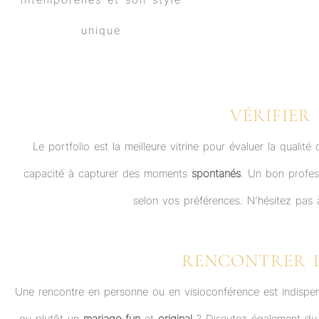
VÉRIFIER
Le portfolio est la meilleure vitrine pour évaluer la qualité
capacité à capturer des moments
spontanés
. Un bon profes
selon vos préférences. N’hésitez pa
RENCONTRER L
Une rencontre en personne ou en visioconférence est indisp
ou plutôt un
mariage fun
et
original
? Discutez également du 