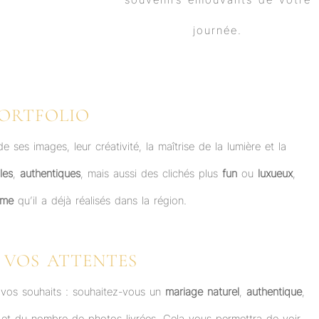
PORTFOLIO
 ses images, leur créativité, la maîtrise de la lumière et la
les
,
authentiques
, mais aussi des clichés plus
fun
ou
luxueux
,
mme
qu’il a déjà réalisés dans la région.
 VOS ATTENTES
 vos souhaits : souhaitez-vous un
mariage naturel
,
authentique
,
et du nombre de photos livrées. Cela vous permettra de voir