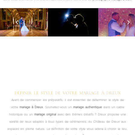
DÉFINIR LE STYLE DE VOTRE MARIAGE À DREUX
Avant de commencer les préparatifs, il est essentiel de déterminer le style de
votre
mariage à Dreux
. Souhaitez-vous un
mariage authentique
dans un cadre
historique ou un
mariage original
avec des thèmes créatifs ? Dreux propose une
variété de lieux adaptés à tous types de cérémonies, du Château de Dreux aux
espaces en pleine nature. La définition de votre style vous aidera à choisir le lieu,