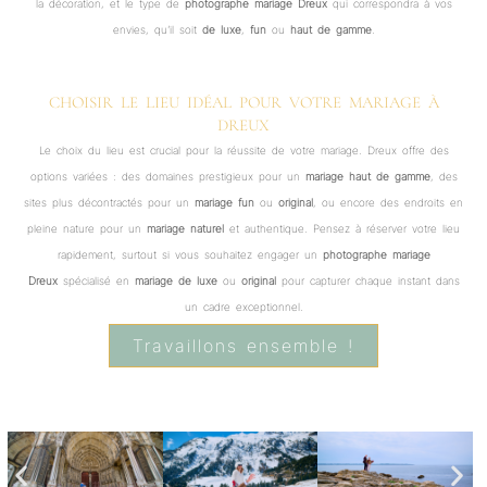
la décoration, et le type de
photographe mariage Dreux
qui correspondra à vos
envies, qu’il soit
de luxe
,
fun
ou
haut de gamme
.
CHOISIR LE LIEU IDÉAL POUR VOTRE MARIAGE À
DREUX
Le choix du lieu est crucial pour la réussite de votre mariage. Dreux offre des
options variées : des domaines prestigieux pour un
mariage haut de gamme
, des
sites plus décontractés pour un
mariage fun
ou
original
, ou encore des endroits en
pleine nature pour un
mariage naturel
et authentique. Pensez à réserver votre lieu
rapidement, surtout si vous souhaitez engager un
photographe mariage
Dreux
spécialisé en
mariage de luxe
ou
original
pour capturer chaque instant dans
un cadre exceptionnel.
Travaillons ensemble !