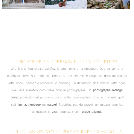
ORGANISER LA CÉRÉMONIE ET LA RÉCEPTION
Une fois le lieu choisi, planifiez la cérémonie et la réception. Que ce soit une
cérémonie civile à la mairie de Dreux ou une cérémonie religieuse dans un lieu de
votre choix, pensez à respecter le planning. La décoration doit refléter votre style,
avec une attention particulière pour la photographie. Un
photographe mariage
Dreux
professionnel pourra vous conseiller pour capturer chaque moment, qu’il
soit
fun
,
authentique
ou
naturel
. N’oubliez pas de prévoir un espace pour les
animations si vous souhaitez un
mariage original
.
SÉLECTIONNER VOTRE PHOTOGRAPHE MARIAGE À