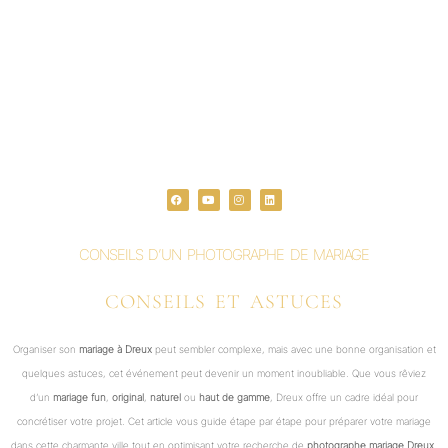
F
Y
I
L
a
o
n
i
c
u
s
n
e
t
t
k
b
u
a
e
o
b
g
d
o
e
r
i
CONSEILS D’UN PHOTOGRAPHE DE MARIAGE
k
a
n
m
CONSEILS ET ASTUCES
Organiser son
mariage à Dreux
peut sembler complexe, mais avec une bonne organisation et
quelques astuces, cet événement peut devenir un moment inoubliable. Que vous rêviez
d’un
mariage fun
,
original
,
naturel
ou
haut de gamme
, Dreux offre un cadre idéal pour
concrétiser votre projet. Cet article vous guide étape par étape pour préparer votre mariage
dans cette charmante ville tout en optimisant votre recherche de
photographe mariage Dreux
.