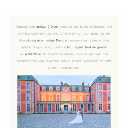
Organiser son
mariage à Dreux
demande une bonne préparation, une
définition claire de votre style, et le choix d’un lieu adapté. Le rôle
d’un
photographe mariage Dreux
professionnel est essentiel pour
capturer chaque instant, qu’il soit
fun
,
original
,
haut de gamme
,
ou
authentique
. En suivant ces étapes, vous pourrez créer une
célébration qui vous ressemble tout en profitant pleinement de cette
journée exceptionnelle.