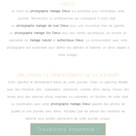
DREUX
Le choix du
photographe mariage Dreux
est primordial pour immortaliser cette
journée. Recherchez un professionnel qui correspond à votre style :
un
photographe mariage de luxe Dreux
pour une couverture haut de gamme,
un
photographe mariage fun Dreux
pour des clichés dynamiques, ou encore un
spécialiste du
mariage naturel
et
authentique Dreux
. La communication avec votre
photographe est essentielle pour définir vos attentes et élaborer un devis adapté à
votre budget.
ORGANISER LE DÉROULEMENT DE LA JOURNÉE
Enfin, planifiez le déroulement précis de votre journée. Créez un planning détaillé
avec des moments clés : préparation, cérémonie, cocktail, dîner, danse. Incluez des
temps pour des séances photo originales ou naturelles, en fonction de votre style.
La coordination avec votre
photographe mariage Dreux
garantit des photos de
qualité et une journée sans stress. N’oubliez pas de prévoir des moments de
détente pour profiter pleinement de cette journée unique.
Travaillons ensemble !