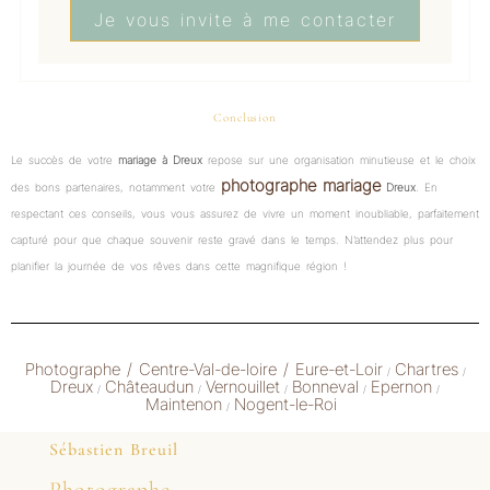
Je vous invite à me contacter
Conclusion
Le succès de votre
mariage à Dreux
repose sur une organisation minutieuse et le choix
photographe mariage
des bons partenaires, notamment votre
Dreux
. En
respectant ces conseils, vous vous assurez de vivre un moment inoubliable, parfaitement
capturé pour que chaque souvenir reste gravé dans le temps. N’attendez plus pour
planifier la journée de vos rêves dans cette magnifique région !
Photographe / Centre-Val-de-loire /
Eure-et-Loir
Chartres
/
/
Dreux
Châteaudun
Vernouillet
Bonneval
Epernon
/
/
/
/
/
Maintenon
Nogent-le-Roi
/
Sébastien Breuil
Photographe