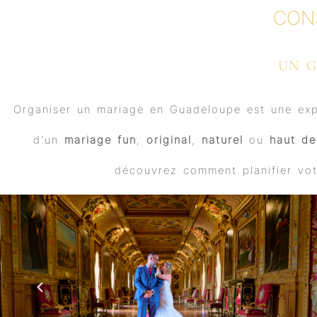
CON
UN G
Organiser un mariage en Guadeloupe est une expér
d’un
mariage fun
,
original
,
naturel
ou
haut d
découvrez comment planifier vot