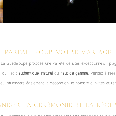
EU PARFAIT POUR VOTRE MARIAGE
 La Guadeloupe propose une variété de sites exceptionnels : plage
 qu’il soit
authentique
,
naturel
ou
haut de gamme
. Pensez à réser
ieu influencera également la décoration, le nombre d’invités et l
NISER LA CÉRÉMONIE ET LA RÉCE