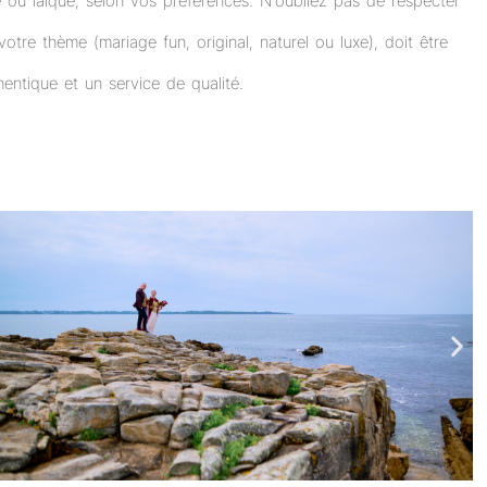
ou laïque, selon vos préférences. N’oubliez pas de respecter
otre thème (mariage fun, original, naturel ou luxe), doit être
entique et un service de qualité.