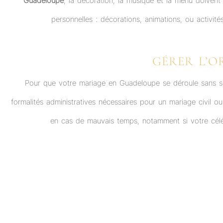
Guadeloupe
, la décoration, la musique et la menu doivent
personnelles : décorations, animations, ou activit
GÉRER L’O
Pour que votre mariage en Guadeloupe se déroule sans souci
formalités administratives nécessaires pour un mariage civil ou
en cas de mauvais temps, notamment si votre céléb