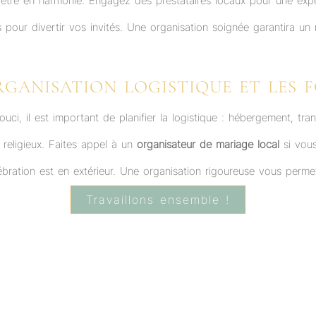
 être en harmonie. Engagez des prestataires locaux pour une expé
és pour divertir vos invités. Une organisation soignée garantira u
RGANISATION LOGISTIQUE ET LES 
, il est important de planifier la logistique : hébergement, tran
 religieux. Faites appel à un
organisateur de mariage local
si vous
ration est en extérieur. Une organisation rigoureuse vous permett
Travaillons ensemble !