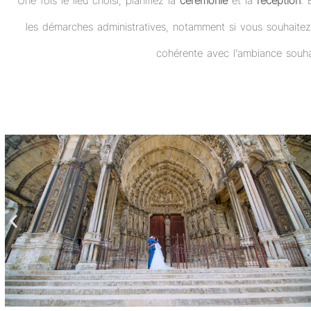
Une fois le lieu choisi, planifiez la
cérémonie
et la
réception
. 
les démarches administratives, notamment si vous souhaitez
cohérente avec l’ambiance souhai