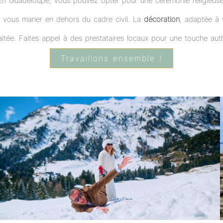
En Guadeloupe, vous pouvez opter pour une cérémonie religieuse 
 vous marier en dehors du cadre civil. La
décoration
, adaptée à v
tée. Faites appel à des prestataires locaux pour une touche auth
Travaillons ensemble !