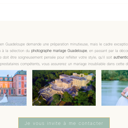
en Guadeloupe demande une préparation minutieuse, mais le cadre exceptionn
u à la sélection du
photographe mariage Guadeloupe
, en passant par la décor
 doit être soigneusement pensée pour refléter votre style, qu’il soit
authenti
 prestataires compétents, vous assurerez un mariage inoubliable dans cette de
Je vous invite à me contacter