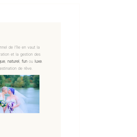
el de l’île en vaut la
ation et la gestion des
que
,
naturel
,
fun
ou
luxe
.
stination de rêve.