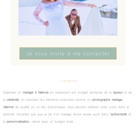
Je vous invite à me contacter
Conclusion
Organiser un
mariage à Valence
en respectant son budget demande de la
rigueur
et de
la
créativité
. En priorisant les éléments essentiels comme un
photographe mariage
Valence
de qualité ou un lieu économique, vous pourrez célébrer votre union dans la
sérénité. N’oubliez pas que la clé d’un mariage réussi réside aussi dans l’
authenticité
et
la
personnalisation
, même avec un budget limité.