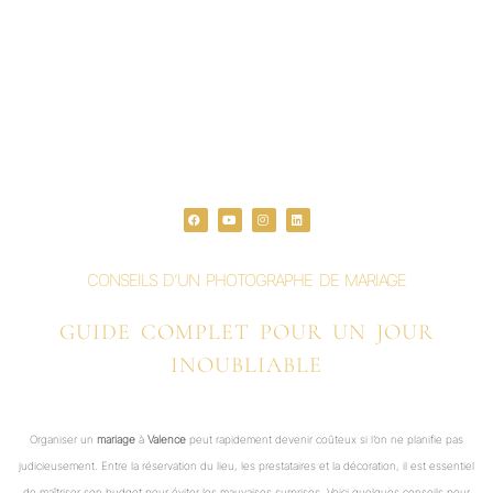
F
Y
I
L
a
o
n
i
c
u
s
n
e
t
t
k
b
u
a
e
o
b
g
d
o
e
r
i
CONSEILS D’UN PHOTOGRAPHE DE MARIAGE
k
a
n
m
GUIDE COMPLET POUR UN JOUR
INOUBLIABLE
Organiser un
mariage
à
Valence
peut rapidement devenir coûteux si l’on ne planifie pas
judicieusement. Entre la réservation du lieu, les prestataires et la décoration, il est essentiel
de maîtriser son budget pour éviter les mauvaises surprises. Voici quelques conseils pour