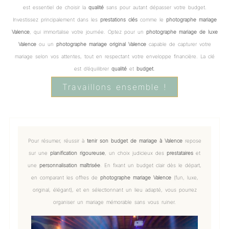
est essentiel de choisir la
qualité
sans pour autant dépasser votre budget.
Investissez principalement dans les
prestations clés
comme le
photographe mariage
Valence
, qui immortalise votre journée. Optez pour un
photographe mariage de luxe
Valence
ou un
photographe mariage original Valence
capable de capturer votre
mariage selon vos attentes, tout en respectant votre enveloppe financière. La clé
est d’équilibrer
qualité
et
budget
.
Travaillons ensemble !
Pour résumer, réussir à
tenir son budget de mariage à Valence
repose
sur une
planification rigoureuse
, un choix judicieux des
prestataires
et
une
personnalisation maîtrisée
. En fixant un budget clair dès le départ,
en comparant les offres de
photographe mariage Valence
(fun, luxe,
original, élégant), et en sélectionnant un lieu adapté, vous pourrez
organiser un mariage mémorable sans vous ruiner.