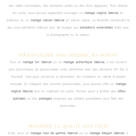
des salles municipales, des domaines privés ou des lieux atypiques. Pour réduire
les coûts, vous pouvez également envisager un
mariage original Valence
en
extérieur ou un
mariage naturel Valence
en pleine nature. La flexibilité concernant le
lieu vous permettra d’allouer plus de budget aux
prestations essentielles
telles que
la photographie ou le traiteur.
PERSONNALISER SANS DÉPASSER SES MOYENS
Pour un
mariage fun Valence
ou un
mariage authentique Valence
, il est souvent
plus économique de personnaliser votre cérémonie avec des éléments DIY (Do It
Yourself). Cela peut concerner la décoration, les invitations ou même la playlist
musicale. En intégrant des touches personnelles, vous pouvez offrir un
mariage
original Valence
tout en maîtrisant les coûts. Pensez aussi à profiter des
offres
spéciales
ou des
packages
proposés par certains prestataires pour faire des
économies.
MAXIMISER LA QUALITÉ SANS EXCÈS
Enfin, pour un
mariage haut de gamme Valence
ou un
mariage élégant Valence
, il