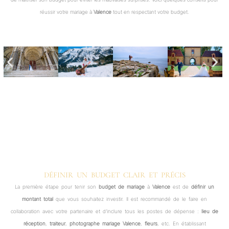
réussir votre mariage à
Valence
tout en respectant votre budget.
DÉFINIR UN BUDGET CLAIR ET PRÉCIS
La première étape pour tenir son
budget de mariage
à
Valence
est de
définir un
montant total
que vous souhaitez investir. Il est recommandé de le faire en
collaboration avec votre partenaire et d’inclure tous les postes de dépense :
lieu de
réception
,
traiteur
,
photographe mariage Valence
,
fleurs
, etc. En établissant