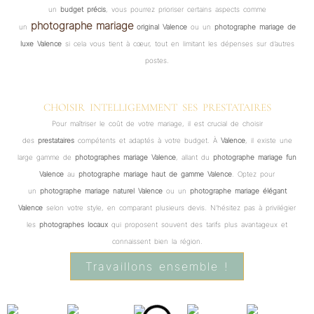
un
budget précis
, vous pourrez prioriser certains aspects comme
photographe mariage
un
original Valence
ou un
photographe mariage de
luxe Valence
si cela vous tient à cœur, tout en limitant les dépenses sur d’autres
postes.
CHOISIR INTELLIGEMMENT SES PRESTATAIRES
Pour maîtriser le coût de votre mariage, il est crucial de choisir
des
prestataires
compétents et adaptés à votre budget. À
Valence
, il existe une
large gamme de
photographes mariage Valence
, allant du
photographe mariage fun
Valence
au
photographe mariage haut de gamme Valence
. Optez pour
un
photographe mariage naturel Valence
ou un
photographe mariage élégant
Valence
selon votre style, en comparant plusieurs devis. N’hésitez pas à privilégier
les
photographes locaux
qui proposent souvent des tarifs plus avantageux et
connaissent bien la région.
Travaillons ensemble !