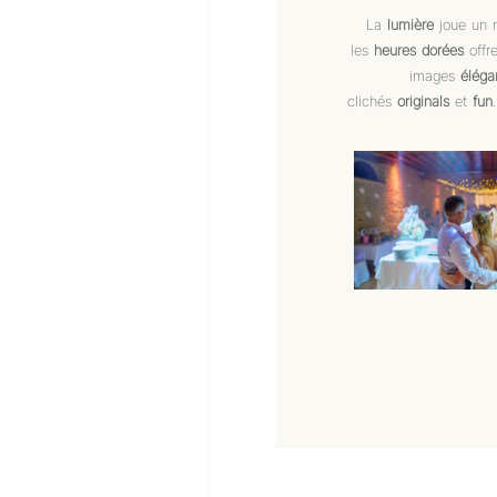
La
lumière
joue un r
les
heures dorées
offr
images
éléga
clichés
originals
et
fun