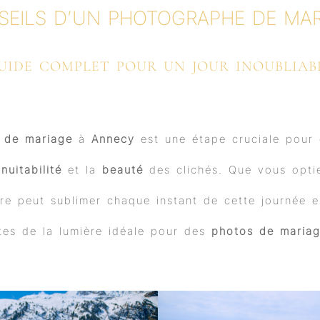
b
u
a
e
SEILS D’UN PHOTOGRAPHE DE MAR
o
b
g
d
o
e
r
i
k
a
n
m
UIDE COMPLET POUR UN JOUR INOUBLIAB
 de mariage
à
Annecy
est une étape cruciale pour c
a
nuitabilité
et la
beauté
des clichés. Que vous opti
re peut sublimer chaque instant de cette journée ex
ttes de la lumière idéale pour des
photos de maria