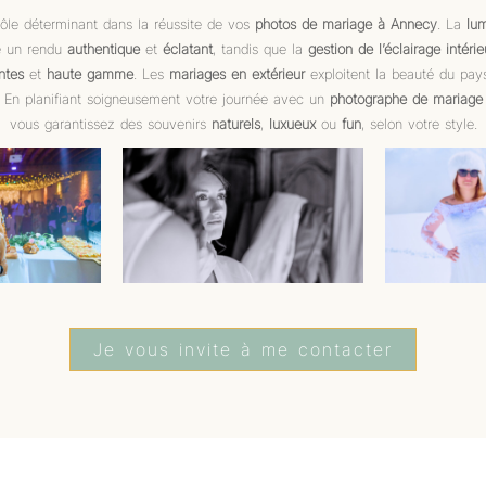
ôle déterminant dans la réussite de vos
photos de mariage à Annecy
. La
lum
e un rendu
authentique
et
éclatant
, tandis que la
gestion de l’éclairage intérie
ntes
et
haute gamme
. Les
mariages en extérieur
exploitent la beauté du pay
. En planifiant soigneusement votre journée avec un
photographe de mariage
vous garantissez des souvenirs
naturels
,
luxueux
ou
fun
, selon votre style.
Je vous invite à me contacter