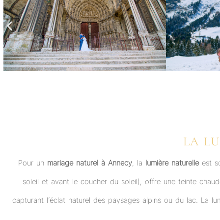
LA LU
Pour un
mariage naturel à Annecy
, la
lumière naturelle
est so
soleil et avant le coucher du soleil), offre une teinte ch
capturant l’éclat naturel des paysages alpins ou du lac. La l