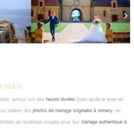
ÉCIEUX
laire, surtout lors des
heures dorées
(juste après le lever du
our réaliser des
photos de mariage originales à Annecy
, en
echerchent de nombreux couples pour leur
mariage authentique à