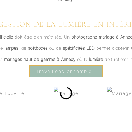
GESTION DE LA LUMIÈRE EN INTÉR
ficielle
doit être bien maîtrisée. Un
photographe mariage à Anne
 de
lampes
, de
softboxes
ou de
spécificités LED
permet d’obtenir 
des
mariages haut de gamme à Annecy
où la
lumière
doit refléter 
Travaillons ensemble !