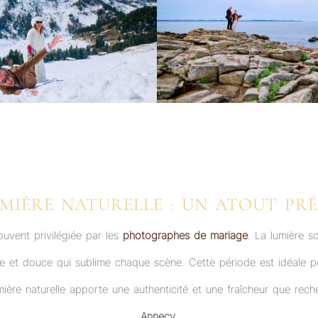
MIÈRE NATURELLE : UN ATOUT PR
uvent privilégiée par les
photographes de mariage
. La lumière so
aude et douce qui sublime chaque scène. Cette période est idéale p
umière naturelle apporte une authenticité et une fraîcheur que r
Annecy
.