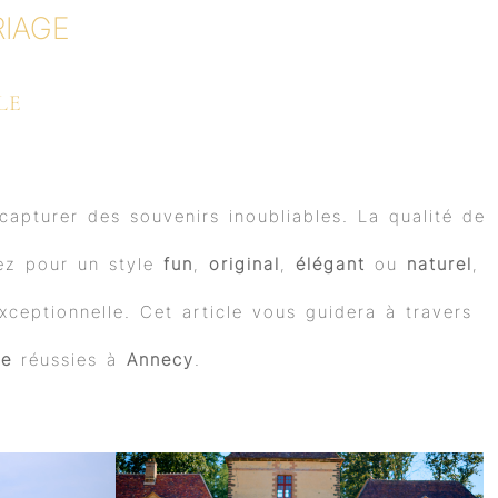
IAGE
LE
apturer des souvenirs inoubliables. La qualité de
ez pour un style
fun
,
original
,
élégant
ou
naturel
,
ceptionnelle. Cet article vous guidera à travers
ge
réussies à
Annecy
.