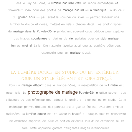
Dans le Puy-de-Dôme, la
lumière naturelle
offre un rendu authentique et
chaleureux, idéal pour des photos de
mariage naturel
ou
authentique
. La douceur
du
golden hour
— peu avant le coucher du soleil — permet d’obtenir une
luminosité douce et dorée, mettant en valeur chaque détail. Les photographes
de
mariage dans le Puy-de-Dôme
privilégient souvent cette période pour capturer
des images
spontanées
et pleines de
vie
, parfaites pour un style
mariage
fun
ou
original
. La lumière naturelle favorise aussi une atmosphère détendue,
essentielle pour un
mariage
réussi.
LA LUMIÈRE DOUCE EN STUDIO OU EN EXTÉRIEUR :
POUR UN STYLE ÉLÉGANT ET SOPHISTIQUÉ
Pour un
mariage élégant
dans le Puy-de-Dôme, la manipulation de la
lumière
est
photographe de mariage
essentielle. Le
Puy-de-Dôme
utilise souvent des
diffuseurs ou des réflecteur pour adoucir la lumière en extérieur ou en studio. Cette
technique permet d’obtenir des portraits d’une grande finesse, avec des ombres
maîtrisées. La
lumière douce
met en valeur la
beauté
du couple, tout en conservant
une ambiance sophistiquée. Que ce soit en extérieur, lors d’une cérémonie ou en
salle, cette approche garantit d’élégantes images intemporelles.