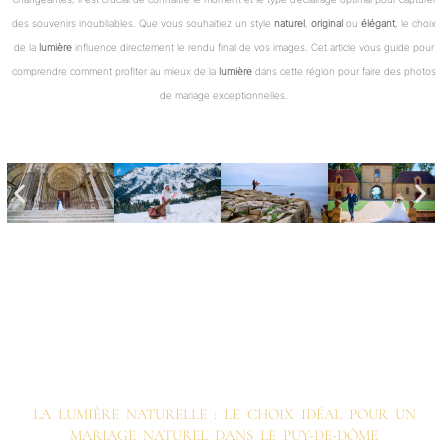
des souvenirs inoubliables. Que vous souhaitiez un style
naturel
,
original
ou
élégant
, le choix
de la
lumière
influence directement le rendu final de vos images. Cet article vous guide pour
comprendre comment profiter au mieux de la
lumière
dans cette région pour faire des photos
de mariage exceptionnelles.
LA LUMIÈRE NATURELLE : LE CHOIX IDÉAL POUR UN
MARIAGE NATUREL DANS LE PUY-DE-DÔME