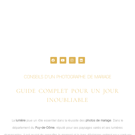
F
Y
I
L
a
o
n
i
c
u
s
n
e
t
t
k
b
u
a
e
o
b
g
d
o
e
r
i
CONSEILS D’UN PHOTOGRAPHE DE MARIAGE
k
a
n
m
GUIDE COMPLET POUR UN JOUR
INOUBLIABLE
La
lumière
joue un rôle essentiel dans la réussite des
photos de mariage
. Dans le
département du
Puy-de-Dôme
, réputé pour ses paysages variés et ses lumières
changeantes, il est crucial de connaître le moment et le type d’éclairage optimal pour capturer