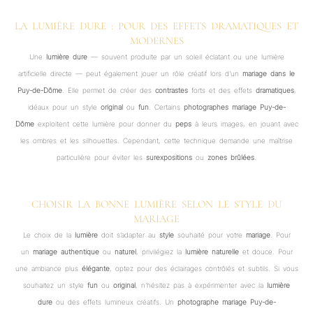
LA LUMIÈRE DURE : POUR DES EFFETS DRAMATIQUES ET
MODERNES
Une
lumière dure
— souvent produite par un soleil éclatant ou une lumière
artificielle directe — peut également jouer un rôle créatif lors d’un
mariage dans le
Puy-de-Dôme
. Elle permet de créer des
contrastes
forts et des effets
dramatiques
,
idéaux pour un style
original
ou
fun
. Certains
photographes mariage Puy-de-
Dôme
exploitent cette lumière pour donner du
peps
à leurs images, en jouant avec
les ombres et les silhouettes. Cependant, cette technique demande une maîtrise
particulière pour éviter les
surexpositions
ou
zones brûlées
.
CHOISIR LA BONNE LUMIÈRE SELON LE STYLE DU
MARIAGE
Le choix de la
lumière
doit s’adapter au
style
souhaité pour votre
mariage
. Pour
un
mariage authentique
ou
naturel
, privilégiez la
lumière naturelle
et douce. Pour
une ambiance plus
élégante
, optez pour des éclairages contrôlés et subtils. Si vous
souhaitez un style
fun
ou
original
, n’hésitez pas à expérimenter avec la
lumière
dure
ou des effets lumineux créatifs. Un
photographe mariage Puy-de-