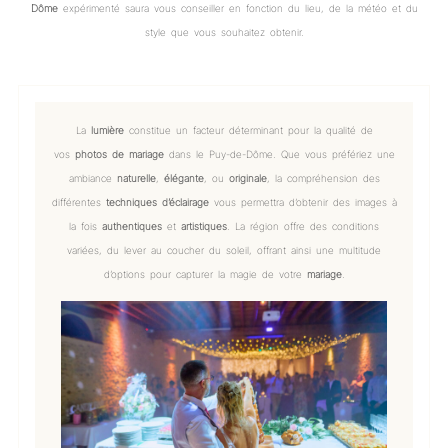
Dôme
expérimenté saura vous conseiller en fonction du lieu, de la météo et du
style que vous souhaitez obtenir.
La
lumière
constitue un facteur déterminant pour la qualité de
vos
photos de mariage
dans le Puy-de-Dôme. Que vous préfériez une
ambiance
naturelle
,
élégante
, ou
originale
, la compréhension des
différentes
techniques d’éclairage
vous permettra d’obtenir des images à
la fois
authentiques
et
artistiques
. La région offre des conditions
variées, du lever au coucher du soleil, offrant ainsi une multitude
d’options pour capturer la magie de votre
mariage
.