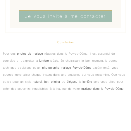
Je vous invite à me contacter
Conclusion
Pour des
photos de mariage
réussies dans le Puy-de-Dôme, il est essentiel de
connaître et d’exploiter la
lumière
idéale. En choisissant le bon moment, la bonne
technique d’éclairage et un
photographe mariage Puy-de-Dôme
expérimenté, vous
pourrez immortaliser chaque instant dans une ambiance qui vous ressemble. Que vous
optiez pour un style
naturel
,
fun
,
original
ou
élégant
, la
lumière
sera votre alliée pour
créer des souvenirs inoubliables, à la hauteur de votre
mariage dans le Puy-de-Dôme
.