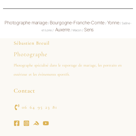
Photographe mariage
Bourgogne-Franche-Comte
Yonne
/
/
/ Saône-
Auxerre
Sens
et-Loire /
/ Macon /
Sébastien Breuil
Photographe
Photographe spécialisé dans le reportage de mariage, les portraits en
extérieur et les évènements sportifs.
Contact
06 64 95 23 81