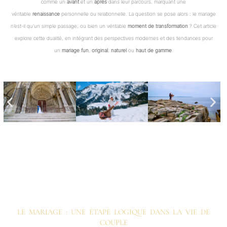
comme un
avant
et un
après
dans leur parcours, marquant une
véritable
renaissance
personnelle ou relationnelle. La question se pose alors : le mariage
n’est-il qu’un simple passage, ou bien un véritable
moment de transformation
? Cet article
explore cette dualité, en intégrant des perspectives modernes et des tendances pour
un
mariage fun
,
original
,
naturel
ou
haut de gamme
.
LE MARIAGE : UNE ÉTAPE LOGIQUE DANS LA VIE DE
COUPLE