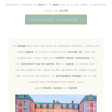
l’événement, marquant un
avant
et un
après
dans la vie des mariés, souvent perçu
comme une
réussite
Travaillons ensemble !
Le
mariage
peut donc être perçu de différentes manières : comme une
étape
logique
ou comme le début d’une
nouvelle vie
. Selon les
préférences, il peut s’agir d’un
moment naturel
,
authentique
, ou
d’un
événement haut de gamme
,
fun
ou
original
. La manière dont il
est vécu dépend des valeurs et des aspirations de chaque couple,
mais une chose est certaine : le
photographe mariage
joue un rôle
essentiel pour immortaliser ces instants, qu’ils
soient
naturels
,
luxueux
ou
originals
.