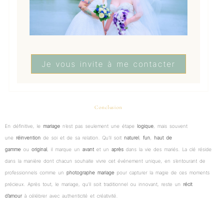
Je vous invite à me contacter
Conclusion
En définitive, le
mariage
n’est pas seulement une étape
logique
, mais souvent
une
réinvention
de soi et de sa relation. Qu’il soit
naturel
,
fun
,
haut de
gamme
ou
original
, il marque un
avant
et un
après
dans la vie des mariés. La clé réside
dans la manière dont chacun souhaite vivre cet événement unique, en s’entourant de
professionnels comme un
photographe mariage
pour capturer la magie de ces moments
précieux. Après tout, le mariage, qu’il soit traditionnel ou innovant, reste un
récit
d’amour
à célébrer avec authenticité et créativité.