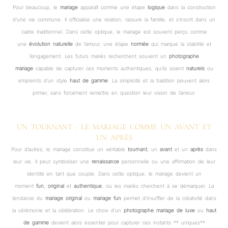
Pour beaucoup, le
mariage
apparaît comme une étape
logique
dans la construction
d’une vie commune. Il officialise une relation, rassure la famille, et s’inscrit dans un
cadre traditionnel. Dans cette optique, le mariage est souvent perçu comme
une
évolution naturelle
de l’amour, une étape
normée
qui marque la stabilité et
l’engagement. Les futurs mariés recherchent souvent un
photographe
mariage
capable de capturer ces moments authentiques, qu’ils soient
naturels
ou
empreints d’un style
haut de gamme
. La simplicité et la tradition peuvent alors
primer, sans forcément remettre en question leur vision de l’amour.
UN TOURNANT : LE MARIAGE COMME UN AVANT ET
UN APRÈS
Pour d’autres, le mariage constitue un véritable
tournant
, un
avant
et un
après
dans
leur vie. Il peut symboliser une
renaissance
personnelle ou une affirmation de leur
identité en tant que couple. Dans cette optique, le mariage devient un
moment
fun
,
original
et
authentique
, où les mariés cherchent à se démarquer. La
tendance du
mariage original
ou
mariage fun
permet d’insuffler de la créativité dans
la cérémonie et la célébration. Le choix d’un
photographe mariage
de luxe
ou
haut
de gamme
devient alors essentiel pour capturer ces instants ** uniques**