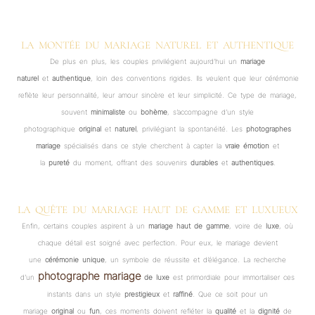
LA MONTÉE DU MARIAGE NATUREL ET AUTHENTIQUE
De plus en plus, les couples privilégient aujourd’hui un
mariage
naturel
et
authentique
, loin des conventions rigides. Ils veulent que leur cérémonie
reflète leur personnalité, leur amour sincère et leur simplicité. Ce type de mariage,
souvent
minimaliste
ou
bohème
, s’accompagne d’un style
photographique
original
et
naturel
, privilégiant la spontanéité. Les
photographes
mariage
spécialisés dans ce style cherchent à capter la
vraie émotion
et
la
pureté
du moment, offrant des souvenirs
durables
et
authentiques
.
LA QUÊTE DU MARIAGE HAUT DE GAMME ET LUXUEUX
Enfin, certains couples aspirent à un
mariage haut de gamme
, voire de
luxe
, où
chaque détail est soigné avec perfection. Pour eux, le mariage devient
une
cérémonie unique
, un symbole de réussite et d’élégance. La recherche
photographe mariage
d’un
de luxe
est primordiale pour immortaliser ces
instants dans un style
prestigieux
et
raffiné
. Que ce soit pour un
mariage
original
ou
fun
, ces moments doivent refléter la
qualité
et la
dignité
de