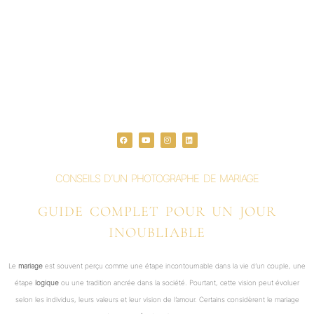
F
Y
I
L
a
o
n
i
c
u
s
n
e
t
t
k
b
u
a
e
o
b
g
d
o
e
r
i
CONSEILS D’UN PHOTOGRAPHE DE MARIAGE
k
a
n
m
GUIDE COMPLET POUR UN JOUR
INOUBLIABLE
Le
mariage
est souvent perçu comme une étape incontournable dans la vie d’un couple, une
étape
logique
ou une tradition ancrée dans la société. Pourtant, cette vision peut évoluer
selon les individus, leurs valeurs et leur vision de l’amour. Certains considèrent le mariage