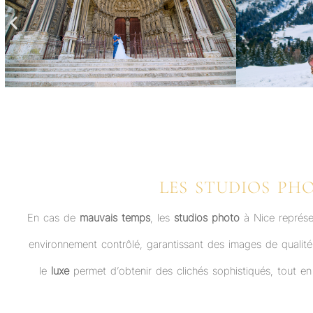
LES STUDIOS PH
En cas de
mauvais temps
, les
studios photo
à Nice représe
environnement contrôlé, garantissant des images de qualit
le
luxe
permet d’obtenir des clichés sophistiqués, tout en