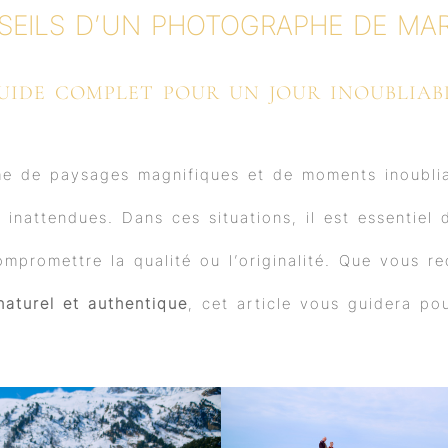
b
u
a
e
SEILS D’UN PHOTOGRAPHE DE MAR
o
b
g
d
o
e
r
i
k
a
n
m
UIDE COMPLET POUR UN JOUR INOUBLIAB
 de paysages magnifiques et de moments inoubliab
inattendues. Dans ces situations, il est essentiel 
mpromettre la qualité ou l’originalité. Que vous r
naturel et authentique
, cet article vous guidera po