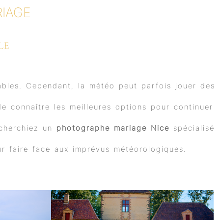
IAGE
LE
les. Cependant, la météo peut parfois jouer des
de connaître les meilleures options pour continuer
echerchiez un
photographe mariage Nice
spécialisé
ur faire face aux imprévus météorologiques.