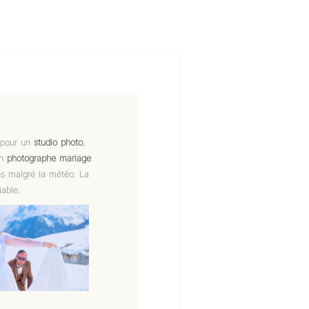
r pour un
studio photo
,
un
photographe mariage
es malgré la météo. La
iable.