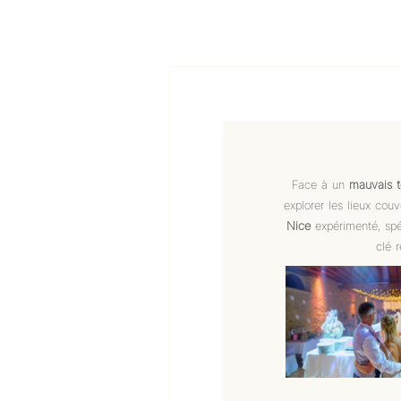
Face à un
mauvais 
explorer les lieux cou
Nice
expérimenté, spé
clé 