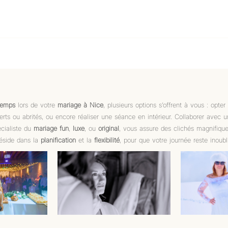
temps
lors de votre
mariage à Nice
, plusieurs options s’offrent à vous : opte
verts ou abrités, ou encore réaliser une séance en intérieur. Collaborer avec 
cialiste du
mariage fun
,
luxe
, ou
original
, vous assure des clichés magnifiqu
réside dans la
planification
et la
flexibilité
, pour que votre journée reste inoubl