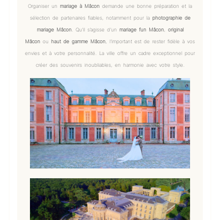
Organiser un
mariage à Mâcon
demande une bonne préparation et la
sélection de partenaires fiables, notamment pour la
photographie de
mariage Mâcon
. Qu’il s’agisse d’un
mariage fun Mâcon
,
original
Mâcon
ou
haut de gamme Mâcon
, l’important est de rester fidèle à vos
envies et à votre personnalité. La ville offre un cadre exceptionnel pour
créer des souvenirs inoubliables, en harmonie avec votre style.