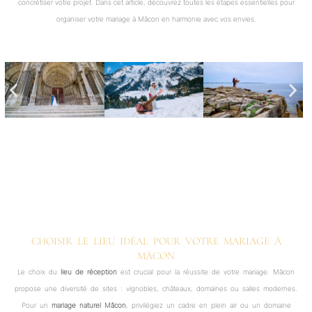
concrétiser votre projet. Dans cet article, découvrez toutes les étapes essentielles pour
organiser votre mariage à Mâcon en harmonie avec vos envies.
CHOISIR LE LIEU IDÉAL POUR VOTRE MARIAGE À
MÂCON
Le choix du
lieu de réception
est crucial pour la réussite de votre mariage. Mâcon
propose une diversité de sites : vignobles, châteaux, domaines ou salles modernes.
Pour un
mariage naturel Mâcon
, privilégiez un cadre en plein air ou un domaine