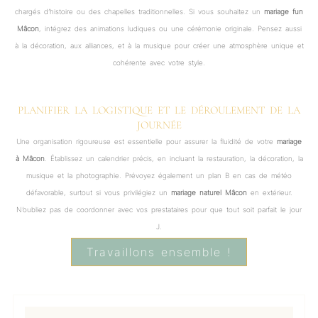
chargés d’histoire ou des chapelles traditionnelles. Si vous souhaitez un
mariage fun
Mâcon
, intégrez des animations ludiques ou une cérémonie originale. Pensez aussi
à la décoration, aux alliances, et à la musique pour créer une atmosphère unique et
cohérente avec votre style.
PLANIFIER LA LOGISTIQUE ET LE DÉROULEMENT DE LA
JOURNÉE
Une organisation rigoureuse est essentielle pour assurer la fluidité de votre
mariage
à Mâcon
. Établissez un calendrier précis, en incluant la restauration, la décoration, la
musique et la photographie. Prévoyez également un plan B en cas de météo
défavorable, surtout si vous privilégiez un
mariage naturel Mâcon
en extérieur.
N’oubliez pas de coordonner avec vos prestataires pour que tout soit parfait le jour
J.
Travaillons ensemble !