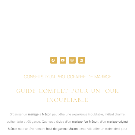
F
Y
I
L
a
o
n
i
c
u
s
n
e
t
t
k
b
u
a
e
o
b
g
d
o
e
r
i
CONSEILS D’UN PHOTOGRAPHE DE MARIAGE
k
a
n
m
GUIDE COMPLET POUR UN JOUR
INOUBLIABLE
Organiser un
mariage
à
Mâcon
peut être une expérience inoubliable, mêlant charme,
authenticité et élégance. Que vous rêviez d’un
mariage fun Mâcon
, d’un
mariage original
Mâcon
ou d’un événement
haut de gamme Mâcon
, cette ville offre un cadre idéal pour