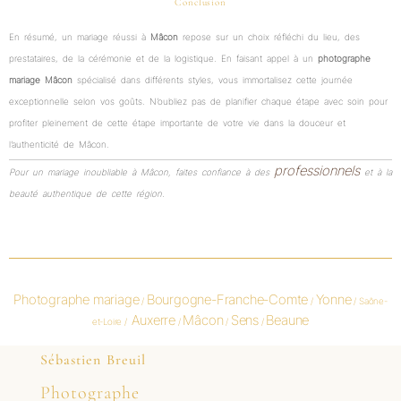
Conclusion
En résumé, un mariage réussi à
Mâcon
repose sur un choix réfléchi du lieu, des
prestataires, de la cérémonie et de la logistique. En faisant appel à un
photographe
mariage Mâcon
spécialisé dans différents styles, vous immortalisez cette journée
exceptionnelle selon vos goûts. N’oubliez pas de planifier chaque étape avec soin pour
profiter pleinement de cette étape importante de votre vie dans la douceur et
l’authenticité de Mâcon.
professionnels
Pour un mariage inoubliable à Mâcon, faites confiance à des
et à la
beauté authentique de cette région.
Photographe mariage
Bourgogne-Franche-Comte
Yonne
/
/
/ Saône-
Auxerre
Mâcon
Sens
Beaune
et-Loire /
/
/
/
Sébastien Breuil
Photographe