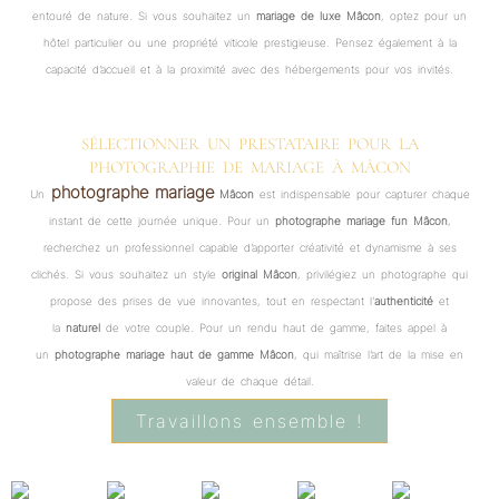
entouré de nature. Si vous souhaitez un
mariage de luxe Mâcon
, optez pour un
hôtel particulier ou une propriété viticole prestigieuse. Pensez également à la
capacité d’accueil et à la proximité avec des hébergements pour vos invités.
SÉLECTIONNER UN PRESTATAIRE POUR LA
PHOTOGRAPHIE DE MARIAGE À MÂCON
photographe mariage
Un
Mâcon
est indispensable pour capturer chaque
instant de cette journée unique. Pour un
photographe mariage fun Mâcon
,
recherchez un professionnel capable d’apporter créativité et dynamisme à ses
clichés. Si vous souhaitez un style
original Mâcon
, privilégiez un photographe qui
propose des prises de vue innovantes, tout en respectant l’
authenticité
et
la
naturel
de votre couple. Pour un rendu haut de gamme, faites appel à
un
photographe mariage haut de gamme Mâcon
, qui maîtrise l’art de la mise en
valeur de chaque détail.
Travaillons ensemble !