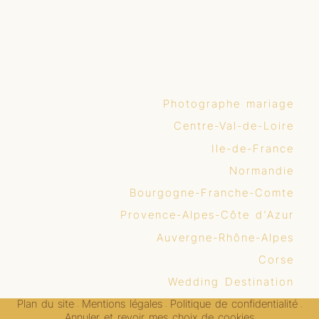
Photographe mariage
Centre-Val-de-Loire
Ile-de-France
Normandie
Bourgogne-Franche-Comte
Provence-Alpes-Côte d'Azur
Auvergne-Rhône-Alpes
Corse
Wedding Destination
Plan du site
Mentions légales
Politique de confidentialité
-
-
-
Annuler et revoir mes choix de cookies