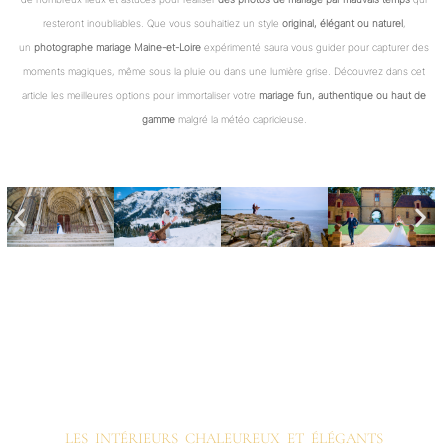
resteront inoubliables. Que vous souhaitiez un style
original, élégant ou naturel
,
un
photographe mariage Maine-et-Loire
expérimenté saura vous guider pour capturer des
moments magiques, même sous la pluie ou dans une lumière grise. Découvrez dans cet
article les meilleures options pour immortaliser votre
mariage fun, authentique ou haut de
gamme
malgré la météo capricieuse.
LES INTÉRIEURS CHALEUREUX ET ÉLÉGANTS