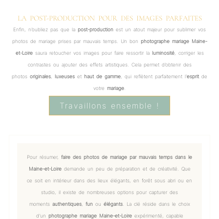
LA POST-PRODUCTION POUR DES IMAGES PARFAITES
Enfin, n’oubliez pas que la
post-production
est un atout majeur pour sublimer vos
photos de mariage prises par mauvais temps. Un bon
photographe mariage Maine-
et-Loire
saura retoucher vos images pour faire ressortir la
luminosité
, corriger les
contrastes ou ajouter des effets artistiques. Cela permet d’obtenir des
photos
originales
,
luxeuses
et
haut de gamme
, qui reflètent parfaitement l’
esprit
de
votre
mariage
.
Travaillons ensemble !
Pour résumer,
faire des photos de mariage par mauvais temps dans le
Maine-et-Loire
demande un peu de préparation et de créativité. Que
ce soit en intérieur dans des lieux élégants, en forêt sous abri ou en
studio, il existe de nombreuses options pour capturer des
moments
authentiques
,
fun
ou
élégants
. La clé réside dans le choix
d’un
photographe mariage Maine-et-Loire
expérimenté, capable