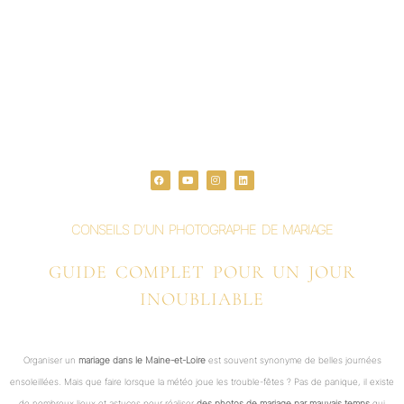
F
Y
I
L
a
o
n
i
c
u
s
n
e
t
t
k
b
u
a
e
o
b
g
d
o
e
r
i
CONSEILS D’UN PHOTOGRAPHE DE MARIAGE
k
a
n
m
GUIDE COMPLET POUR UN JOUR
INOUBLIABLE
Organiser un
mariage dans le Maine-et-Loire
est souvent synonyme de belles journées
ensoleillées. Mais que faire lorsque la météo joue les trouble-fêtes ? Pas de panique, il existe
de nombreux lieux et astuces pour réaliser
des photos de mariage par mauvais temps
qui