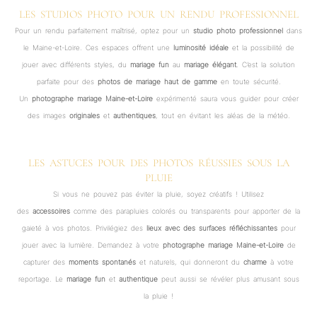
LES STUDIOS PHOTO POUR UN RENDU PROFESSIONNEL
Pour un rendu parfaitement maîtrisé, optez pour un
studio photo professionnel
dans
le Maine-et-Loire. Ces espaces offrent une
luminosité idéale
et la possibilité de
jouer avec différents styles, du
mariage fun
au
mariage élégant
. C’est la solution
parfaite pour des
photos de mariage haut de gamme
en toute sécurité.
Un
photographe mariage Maine-et-Loire
expérimenté saura vous guider pour créer
des images
originales
et
authentiques
, tout en évitant les aléas de la météo.
LES ASTUCES POUR DES PHOTOS RÉUSSIES SOUS LA
PLUIE
Si vous ne pouvez pas éviter la pluie, soyez créatifs ! Utilisez
des
accessoires
comme des parapluies colorés ou transparents pour apporter de la
gaieté à vos photos. Privilégiez des
lieux avec des surfaces réfléchissantes
pour
jouer avec la lumière. Demandez à votre
photographe mariage Maine-et-Loire
de
capturer des
moments spontanés
et naturels, qui donneront du
charme
à votre
reportage. Le
mariage fun
et
authentique
peut aussi se révéler plus amusant sous
la pluie !