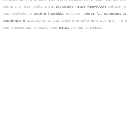
adaptés et en faisant confiance à un
photographe mariage Maine-et-Loire
professionnel,
vous bénéficierez de
souvenirs inoubliables
, qu’ils soient
naturels, fun, authentiques ou
haut de gamme
. L’essentiel est de rester créatif et de profiter de chaque instant, même
sous la grisaille, pour immortaliser votre
mariage
avec goût et élégance.