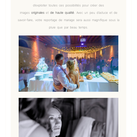
d’exploiter toutes ces possibilités pour créer des
images
originales
et
de haute qualité
. Avec un peu d’astuce et de
savoir-faire, votre reportage de mariage sera aussi magnifique sous la
pluie que par beau temps.