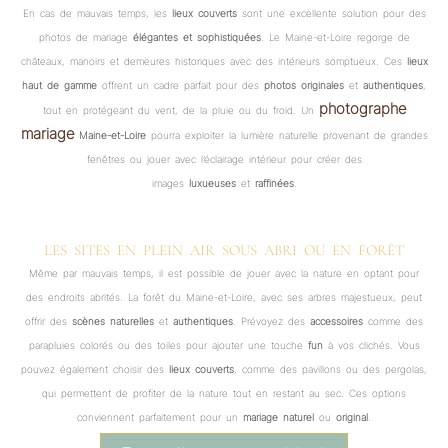
En cas de mauvais temps, les
lieux couverts
sont une excellente solution pour des
photos de mariage
élégantes et sophistiquées
. Le Maine-et-Loire regorge de
châteaux, manoirs et demeures historiques avec des intérieurs somptueux. Ces
lieux
haut de gamme
offrent un cadre parfait pour des
photos originales
et
authentiques
,
photographe
tout en protégeant du vent, de la pluie ou du froid. Un
mariage
Maine-et-Loire
pourra exploiter la lumière naturelle provenant de grandes
fenêtres ou jouer avec l’éclairage intérieur pour créer des
images
luxueuses
et
raffinées
.
LES SITES EN PLEIN AIR SOUS ABRI OU EN FORÊT
Même par mauvais temps, il est possible de jouer avec la nature en optant pour
des endroits abrités. La forêt du Maine-et-Loire, avec ses arbres majestueux, peut
offrir des
scènes naturelles
et
authentiques
. Prévoyez des
accessoires
comme des
parapluies colorés ou des toiles pour ajouter une touche
fun
à vos clichés. Vous
pouvez également choisir des
lieux couverts
, comme des pavillons ou des pergolas,
qui permettent de profiter de la nature tout en restant au sec. Ces options
conviennent parfaitement pour un
mariage naturel
ou
original
.