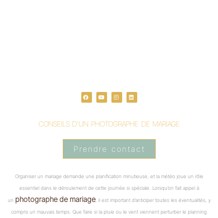
F
Y
I
L
a
o
n
i
c
u
s
n
e
t
t
k
b
u
a
e
o
b
g
d
o
e
r
i
CONSEILS D’UN PHOTOGRAPHE DE MARIAGE
k
a
n
m
Prendre contact
Organiser un mariage demande une planification minutieuse, et la météo joue un rôle
essentiel dans le déroulement de cette journée si spéciale. Lorsqu’on fait appel à
photographe de mariage
un
, il est important d’anticiper toutes les éventualités, y
compris un mauvais temps. Que faire si la pluie ou le vent viennent perturber le planning