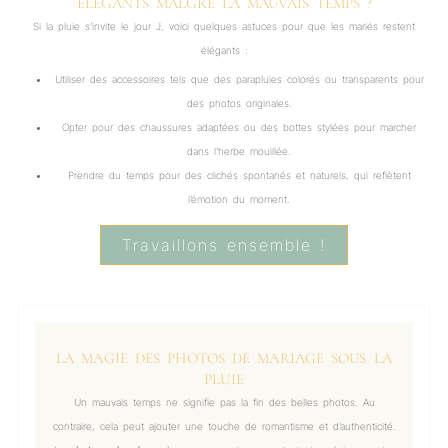
ÉLÉGANTS MALGRÉ LA MAUVAIS TEMPS ?
Si la pluie s’invite le jour J, voici quelques astuces pour que les mariés restent
élégants :
Utiliser des accessoires tels que des parapluies colorés ou transparents pour
des photos originales.
Opter pour des chaussures adaptées ou des bottes stylées pour marcher
dans l’herbe mouillée.
Prendre du temps pour des clichés spontanés et naturels, qui reflètent
l’émotion du moment.
Travaillons ensemble !
LA MAGIE DES PHOTOS DE MARIAGE SOUS LA
PLUIE
Un mauvais temps ne signifie pas la fin des belles photos. Au
contraire, cela peut ajouter une touche de romantisme et d’authenticité.