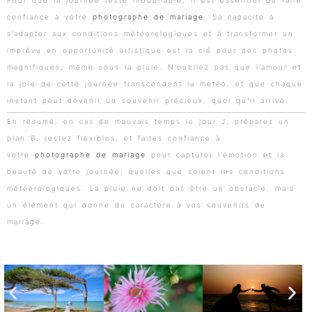
Pour que la journée reste inoubliable, il est essentiel de faire
confiance à votre
photographe de mariage
. Sa capacité à
s’adapter aux conditions météorologiques et à transformer un
imprévu en opportunité artistique est la clé pour des photos
magnifiques, même sous la pluie. N’oubliez pas que l’amour et
la joie de cette journée transcendent la météo, et que chaque
instant peut devenir un souvenir précieux, quoi qu’il arrive.
En résumé, en cas de mauvais temps le jour J, préparez un
plan B, restez flexibles, et faites confiance à
votre
photographe de mariage
pour capturer l’émotion et la
beauté de votre journée, quelles que soient les conditions
météorologiques. La pluie ne doit pas être un obstacle, mais
un élément qui donne du caractère à vos souvenirs de
mariage.