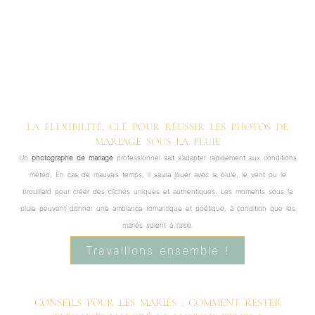
LA FLEXIBILITÉ, CLÉ POUR RÉUSSIR LES PHOTOS DE
MARIAGE SOUS LA PLUIE
Un
photographe de mariage
professionnel sait s’adapter rapidement aux conditions
météo. En cas de mauvais temps, il saura jouer avec la pluie, le vent ou le
brouillard pour créer des clichés uniques et authentiques. Les moments sous la
pluie peuvent donner une ambiance romantique et poétique, à condition que les
mariés soient à l’aise.
Travaillons ensemble !
CONSEILS POUR LES MARIÉS : COMMENT RESTER