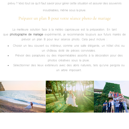
prévu ? Voici tout ce qu’il faut savoir pour gérer cette situation et assurer des souvenirs
inoubliables, même sous la pluie.
Préparer un plan B pour votre séance photo de mariage
La meilleure solution face à la météo capricieuse est la préparation. En tant
que
photographe de mariage
expérimenté, je recommande toujours aux futurs mariés de
prévoir un plan B pour leur séance photo. Cela peut inclure :
Choisir un lieu couvert ou intérieur, comme une salle élégante, un hôtel chic ou
un château doté de pièces conviviales.
Prévoir des parapluies ou des imperméables assortis à la décoration pour des
photos créatives sous la pluie.
Sélectionner des lieux extérieurs avec des abris naturels, tels qu’une pergola ou
un arbre imposant.