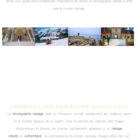
article vous guide pour comprendre l’importance de choisir un photographe adapté à votre
style et à votre mariage.
L’IMPORTANCE D’UN PHOTOGRAPHE MARIAGE LOCAL
Un
photographe mariage
basé en Provence connaît parfaitement les meilleurs spots
et la lumière typique de la région. Cela lui permet de capturer des images
authentiques et pleines de charme, parfaitement adaptées à un
mariage
naturel
ou
authentique
. Sa connaissance du terrain optimise chaque prise de vue.