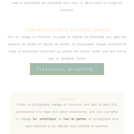
saisir la spontanéité est essentielle pour créer un album vivant et chargé de
souvenirs.
L’IMPORTANCE D’UN MATÉRIEL ADAPTÉ
Pour un mariage en Provence, la qualité du matériel est primordiale pour gérer les
variations de lumière et capturer les détails. Un photographe mariage professionnel
utilise un équipement performant qui garantit des photos nettes, quel que soit le
style ou l’ambiance choisie.
Travaillons ensemble !
Conclusion
Choisir un photographe mariage en Provence, c’est allier le talent d’un
professionnel à la magie d’un décor exceptionnel. Que vous souhaitiez
un mariage
fun
,
authentique
, ou
haut de gamme
, un photographe local
saura répondre à vos attentes avec créativité et expertise.