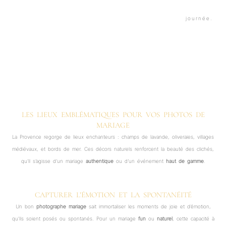
LES LIEUX EMBLÉMATIQUES POUR VOS PHOTOS DE
MARIAGE
La Provence regorge de lieux enchanteurs : champs de lavande, oliveraies, villages
médiévaux, et bords de mer. Ces décors naturels renforcent la beauté des clichés,
qu’il s’agisse d’un mariage
authentique
ou d’un événement
haut de gamme
.
CAPTURER L’ÉMOTION ET LA SPONTANÉITÉ
Un bon
photographe mariage
sait immortaliser les moments de joie et d’émotion,
qu’ils soient posés ou spontanés. Pour un mariage
fun
ou
naturel
, cette capacité à