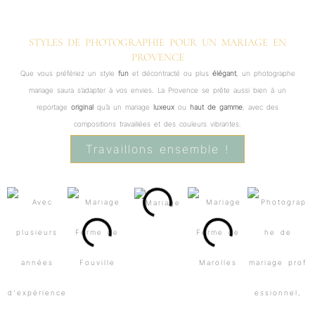
STYLES DE PHOTOGRAPHIE POUR UN MARIAGE EN
PROVENCE
Que vous préfériez un style
fun
et décontracté ou plus
élégant
, un photographe
mariage saura s’adapter à vos envies. La Provence se prête aussi bien à un
reportage
original
qu’à un mariage
luxeux
ou
haut de gamme
, avec des
compositions travaillées et des couleurs vibrantes.
Travaillons ensemble !