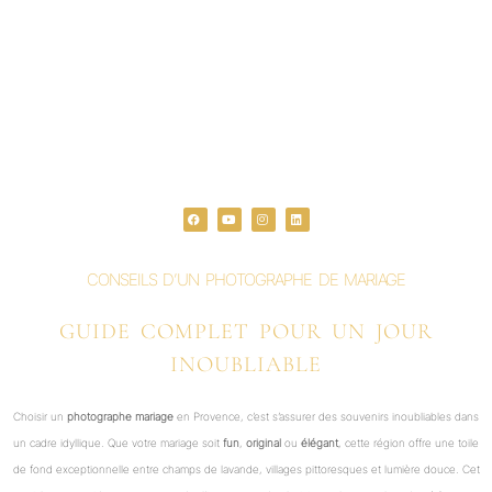
F
Y
I
L
a
o
n
i
c
u
s
n
e
t
t
k
b
u
a
e
o
b
g
d
o
e
r
i
CONSEILS D’UN PHOTOGRAPHE DE MARIAGE
k
a
n
m
GUIDE COMPLET POUR UN JOUR
INOUBLIABLE
Choisir un
photographe mariage
en Provence, c’est s’assurer des souvenirs inoubliables dans
un cadre idyllique. Que votre mariage soit
fun
,
original
ou
élégant
, cette région offre une toile
de fond exceptionnelle entre champs de lavande, villages pittoresques et lumière douce. Cet