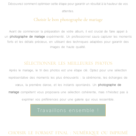
Découvrez comment optimiser cette étape pour garantir un résultat à la hauteur de vos
attentes.
Choisir le bon photographe de mariage
Avant de commencer la préparation de votre album, il est crucial de faire appel à
un
photographe de mariage
expérimenté. Un professionnel saura capturer les moments
forts et les détails précieux, en utilisant des techniques adaptées pour garantir des
images de haute qualité.
SÉLECTIONNER LES MEILLEURES PHOTOS
Après le mariage, le tri des photos est une étape clé. Optez pour une sélection
représentative des moments les plus émouvants : la cérémonie, les échanges de
vœux, la première danse, et les instants spontanés. Un
photographe de
mariage
compétent vous proposera une sélection cohérente, mais n’hésitez pas à
exprimer vos préférences pour une galerie qui vous ressemble.
Travaillons ensemble !
CHOISIR LE FORMAT FINAL : NUMÉRIQUE OU IMPRIMÉ