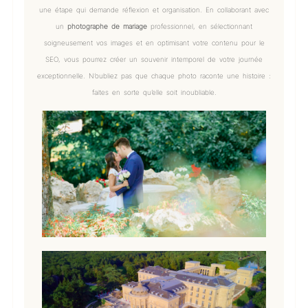
une étape qui demande réflexion et organisation. En collaborant avec
un
photographe de mariage
professionnel, en sélectionnant
soigneusement vos images et en optimisant votre contenu pour le
SEO, vous pourrez créer un souvenir intemporel de votre journée
exceptionnelle. N’oubliez pas que chaque photo raconte une histoire :
faites en sorte qu’elle soit inoubliable.