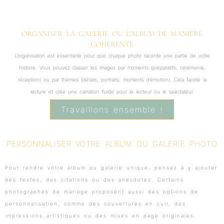
ORGANISER LA GALERIE OU L’ALBUM DE MANIÈRE
COHÉRENTE
L’organisation est essentielle pour que chaque photo raconte une partie de votre
histoire. Vous pouvez classer les images par moments (préparatifs, cérémonie,
réception) ou par thèmes (détails, portraits, moments d’émotion). Cela facilite la
lecture et crée une narration fluide pour le lecteur ou le spectateur.
Travaillons ensemble !
PERSONNALISER VOTRE ALBUM OU GALERIE PHOTO
Pour rendre votre album ou galerie unique, pensez à y ajouter
des textes, des citations ou des anecdotes. Certains
photographes de mariage proposent aussi des options de
personnalisation, comme des couvertures en cuir, des
impressions artistiques ou des mises en page originales.