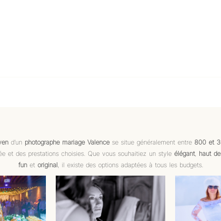
yen
d’un
photographe mariage Valence
se situe généralement entre
800 et 3
e et des prestations choisies. Que vous souhaitiez un style
élégant
,
haut d
fun
et
original
, il existe des options adaptées à tous les budgets.