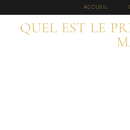
Aller
ACCUEIL
au
QUEL EST LE P
contenu
M