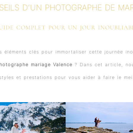
b
u
a
e
SEILS D’UN PHOTOGRAPHE DE MAR
o
b
g
d
o
e
r
i
k
a
n
m
UIDE COMPLET POUR UN JOUR INOUBLIAB
es éléments clés pour immortaliser cette journée in
hotographe mariage Valence
? Dans cet article, no
styles et prestations pour vous aider à faire le mei