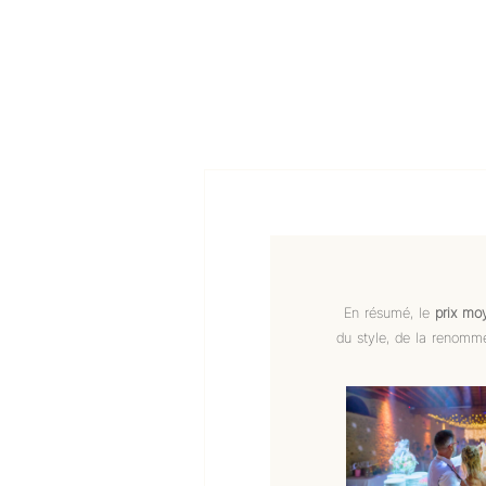
En résumé, le
prix mo
du style, de la renommé