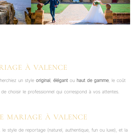
RIAGE À VALENCE
herchiez un style
original
,
élégant
ou
haut de gamme
, le coût
 de choisir le professionnel qui correspond à vos attentes.
E MARIAGE À VALENCE
le style de reportage (naturel, authentique, fun ou luxe), et la