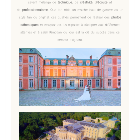
savant mélange de
technique
, de
créativité
, d’
écoute
et
de
professionnalisme
. Que l’on cible un marché haut de gamme ou un
style fun ou original, ces qualités permettent de réaliser des
photos
authentiques
et marquantes. La capacité à s’adapter aux différentes
attentes et à saisir l’émotion du jour est la clé du succès dans ce
secteur exigeant.