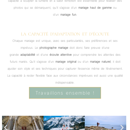
capacité à sculpter la lumière et à saisir l’émotion est essentielle pour réaliser des
photos qui se démarquent, qu’il s’agisse d’un
mariage haut de gamme
ou
d’un
mariage fun
.
LA CAPACITÉ D’ADAPTATION ET D’ÉCOUTE
Chaque mariage est unique, avec ses particularités, ses préférences et ses
imprévus. Le
photographe mariage
doit donc faire preuve d’une
grande
adaptabilité
et d’une
écoute attentive
pour comprendre les attentes des
futurs mariés. Qu’il s’agisse d’un
mariage original
ou d’un
mariage naturel
, il doit
ajuster son style et ses techniques pour capturer l’essence même de l’événement.
La capacité à rester flexible face aux circonstances imprévues est aussi une qualité
indispensable.
Travaillons ensemble !