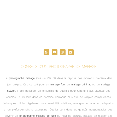
F
Y
I
L
a
o
n
i
c
u
s
n
e
t
t
k
b
u
a
e
o
b
g
d
o
e
r
i
CONSEILS D’UN PHOTOGRAPHE DE MARIAGE
k
a
n
m
Le
photographe mariage
joue un rôle clé dans la capture des moments précieux d’un
jour unique. Que ce soit pour un
mariage fun
, un
mariage original
, ou un
mariage
naturel
, il doit posséder un ensemble de qualités pour répondre aux attentes des
couples. La réussite dans ce domaine demande plus que de simples compétences
techniques : il faut également une sensibilité artistique, une grande capacité d’adaptation
et un professionnalisme exemplaire. Quelles sont donc les qualités indispensables pour
devenir un
photographe mariage de luxe
ou haut de gamme, capable de réaliser des