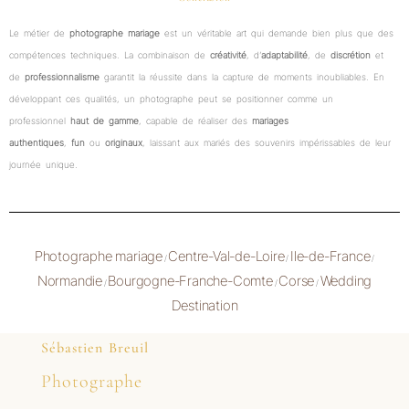
Le métier de
photographe mariage
est un véritable art qui demande bien plus que des
compétences techniques. La combinaison de
créativité
, d’
adaptabilité
, de
discrétion
et
de
professionnalisme
garantit la réussite dans la capture de moments inoubliables. En
développant ces qualités, un photographe peut se positionner comme un
professionnel
haut de gamme
, capable de réaliser des
mariages
authentiques
,
fun
ou
originaux
, laissant aux mariés des souvenirs impérissables de leur
journée unique.
Photographe mariage
Centre-Val-de-Loire
Ile-de-France
/
/
/
Normandie
Bourgogne-Franche-Comte
Corse
Wedding
/
/
/
Destination
Sébastien Breuil
Photographe