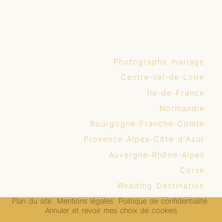
Photographe mariage
Centre-Val-de-Loire
Ile-de-France
Normandie
Bourgogne-Franche-Comte
Provence-Alpes-Côte d'Azur
Auvergne-Rhône-Alpes
Corse
Wedding Destination
Plan du site
Mentions légales
Politique de confidentialité
-
-
-
Annuler et revoir mes choix de cookies