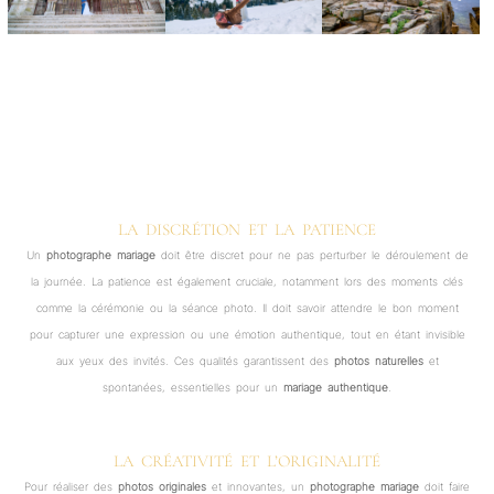
LA DISCRÉTION ET LA PATIENCE
Un
photographe mariage
doit être discret pour ne pas perturber le déroulement de
la journée. La patience est également cruciale, notamment lors des moments clés
comme la cérémonie ou la séance photo. Il doit savoir attendre le bon moment
pour capturer une expression ou une émotion authentique, tout en étant invisible
aux yeux des invités. Ces qualités garantissent des
photos naturelles
et
spontanées, essentielles pour un
mariage authentique
.
LA CRÉATIVITÉ ET L’ORIGINALITÉ
Pour réaliser des
photos originales
et innovantes, un
photographe mariage
doit faire