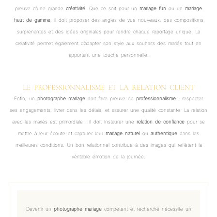
preuve d’une grande
créativité
. Que ce soit pour un
mariage fun
ou un
mariage
haut de gamme
, il doit proposer des angles de vue nouveaux, des compositions
surprenantes et des idées originales pour rendre chaque reportage unique. La
créativité permet également d’adapter son style aux souhaits des mariés tout en
apportant une touche personnelle.
LE PROFESSIONNALISME ET LA RELATION CLIENT
Enfin, un
photographe mariage
doit faire preuve de
professionnalisme
: respecter
ses engagements, livrer dans les délais, et assurer une qualité constante. La relation
avec les mariés est primordiale : il doit instaurer une
relation de confiance
pour se
mettre à leur écoute et capturer leur
mariage naturel
ou
authentique
dans les
meilleures conditions. Un bon relationnel contribue à des images qui reflètent la
véritable émotion de la journée.
Devenir un
photographe mariage
compétent et recherché nécessite un