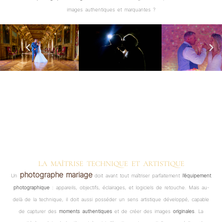
images authentiques et marquantes ?
LA MAÎTRISE TECHNIQUE ET ARTISTIQUE
photographe mariage
Un
doit avant tout maîtriser parfaitement
l’équipement
photographique
: appareils, objectifs, éclairages, et logiciels de retouche. Mais au-
delà de la technique, il doit aussi posséder un sens artistique développé, capable
de capturer des
moments authentiques
et de créer des images
originales
. La