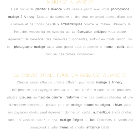
MARIAGE À ANNECY
Il est crucial de
planifier à l’avance
votre séance photo avec votre
photographe
mariage à Annecy
. Discuter du calendrier et des lieux en amont permet d’optimiser
la lumière et de choisir des
lieux emblématiques
comme le Château d’Annecy, le
Pont des Amours ou les rives du lac. La
réservation anticipée
vous assure
également de bénéficier des meilleures disponibilités, surtout en haute saison. Un
bon
photographe mariage
saura vous guider pour déterminer le
moment parfait
pour
capturer des clichés inoubliables.
LA SAISON IDÉALE POUR UN MARIAGE À ANNECY
Chaque saison offre un univers différent pour votre
mariage à Annecy
.
L’
été
propose des paysages verdoyants et une lumière chaude, idéale pour des
photos
luxeuses
ou
haut de gamme
. L’
automne
offre des couleurs chaudes et une
atmosphère romantique, parfaite pour un
mariage naturel
ou
original
. L’
hiver
, avec
ses paysages givrés, peut également donner un cachet
authentique
à vos photos,
surtout si vous souhaitez un style
mariage élégant
ou
fun
. Choisissez la saison qui
correspond à votre
thème
et à votre
ambiance
idéale.