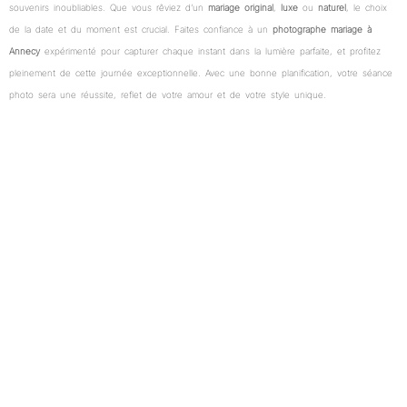
souvenirs inoubliables. Que vous rêviez d’un
mariage original
,
luxe
ou
naturel
, le choix
de la date et du moment est crucial. Faites confiance à un
photographe mariage à
Annecy
expérimenté pour capturer chaque instant dans la lumière parfaite, et profitez
pleinement de cette journée exceptionnelle. Avec une bonne planification, votre séance
photo sera une réussite, reflet de votre amour et de votre style unique.