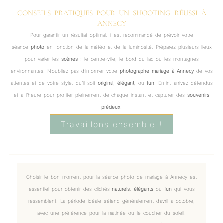
CONSEILS PRATIQUES POUR UN SHOOTING RÉUSSI À
ANNECY
Pour garantir un résultat optimal, il est recommandé de prévoir votre
séance
photo
en fonction de la météo et de la luminosité. Préparez plusieurs lieux
pour varier les
scènes
: le centre-ville, le bord du lac ou les montagnes
environnantes. N’oubliez pas d’informer votre
photographe mariage à Annecy
de vos
attentes et de votre style, qu’il soit
original
,
élégant
, ou
fun
. Enfin, arrivez détendus
et à l’heure pour profiter pleinement de chaque instant et capturer des
souvenirs
précieux
.
Travaillons ensemble !
Choisir le bon moment pour la séance photo de mariage à Annecy est
essentiel pour obtenir des clichés
naturels
,
élégants
ou
fun
qui vous
ressemblent. La période idéale s’étend généralement d’avril à octobre,
avec une préférence pour la matinée ou le coucher du soleil.