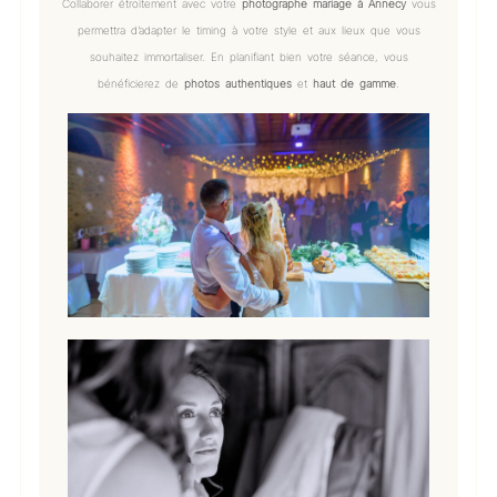
Collaborer étroitement avec votre
photographe mariage à Annecy
vous
permettra d’adapter le timing à votre style et aux lieux que vous
souhaitez immortaliser. En planifiant bien votre séance, vous
bénéficierez de
photos authentiques
et
haut de gamme
.