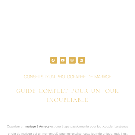
F
Y
I
L
a
o
n
i
c
u
s
n
e
t
t
k
b
u
a
e
o
b
g
d
o
e
r
i
CONSEILS D’UN PHOTOGRAPHE DE MARIAGE
k
a
n
m
GUIDE COMPLET POUR UN JOUR
INOUBLIABLE
Organiser un
mariage à Annecy
est une étape passionnante pour tout couple. La séance
photo de mariage est un moment clé pour immortaliser cette journée unique, mais il est