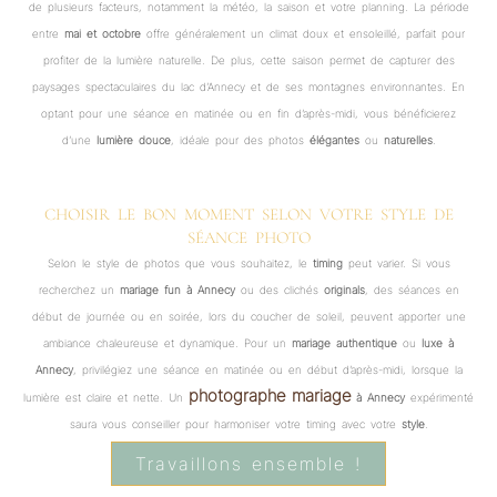
de plusieurs facteurs, notamment la météo, la saison et votre planning. La période
entre
mai et octobre
offre généralement un climat doux et ensoleillé, parfait pour
profiter de la lumière naturelle. De plus, cette saison permet de capturer des
paysages spectaculaires du lac d’Annecy et de ses montagnes environnantes. En
optant pour une séance en matinée ou en fin d’après-midi, vous bénéficierez
d’une
lumière douce
, idéale pour des photos
élégantes
ou
naturelles
.
CHOISIR LE BON MOMENT SELON VOTRE STYLE DE
SÉANCE PHOTO
Selon le style de photos que vous souhaitez, le
timing
peut varier. Si vous
recherchez un
mariage fun à Annecy
ou des clichés
originals
, des séances en
début de journée ou en soirée, lors du coucher de soleil, peuvent apporter une
ambiance chaleureuse et dynamique. Pour un
mariage authentique
ou
luxe à
Annecy
, privilégiez une séance en matinée ou en début d’après-midi, lorsque la
photographe mariage
lumière est claire et nette. Un
à Annecy
expérimenté
saura vous conseiller pour harmoniser votre timing avec votre
style
.
Travaillons ensemble !