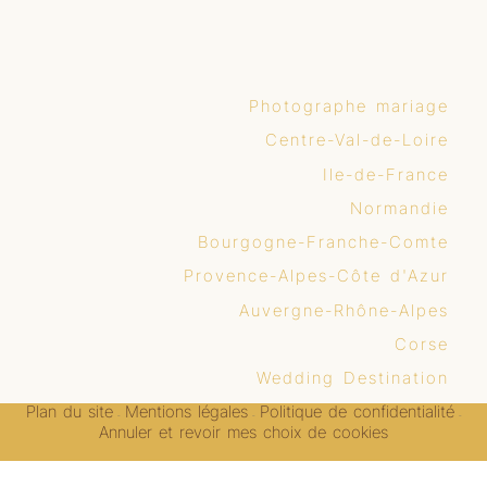
Photographe mariage
Centre-Val-de-Loire
Ile-de-France
Normandie
Bourgogne-Franche-Comte
Provence-Alpes-Côte d'Azur
Auvergne-Rhône-Alpes
Corse
Wedding Destination
Plan du site
Mentions légales
Politique de confidentialité
-
-
-
Annuler et revoir mes choix de cookies