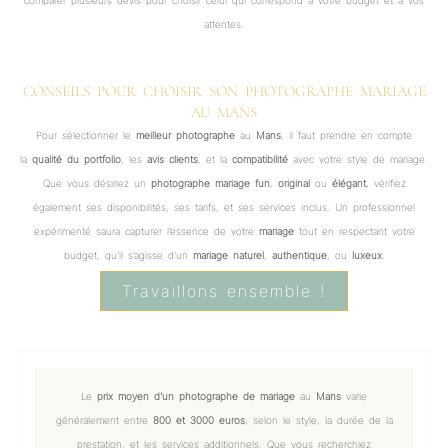
comparer plusieurs devis pour choisir celui qui correspond à votre budget et à vos
attentes.
CONSEILS POUR CHOISIR SON PHOTOGRAPHE MARIAGE
AU MANS
Pour sélectionner le
meilleur photographe
au
Mans
, il faut prendre en compte
la
qualité du portfolio
, les
avis clients
, et la
compatibilité
avec votre style de mariage.
Que vous désiriez un
photographe mariage fun
,
original
ou
élégant
, vérifiez
également ses disponibilités, ses tarifs, et ses services inclus. Un professionnel
expérimenté saura capturer l’essence de votre
mariage
tout en respectant votre
budget, qu’il s’agisse d’un
mariage naturel
,
authentique
, ou
luxeux
.
Travaillons ensemble !
Le
prix moyen d’un photographe de mariage
au
Mans
varie
généralement entre
800 et 3000 euros
, selon le style, la durée de la
prestation, et les services additionnels. Que vous recherchiez