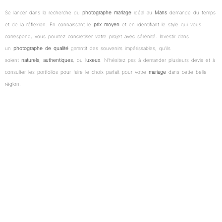
Se lancer dans la recherche du
photographe mariage
idéal au
Mans
demande du temps
et de la réflexion. En connaissant le
prix moyen
et en identifiant le style qui vous
correspond, vous pourrez concrétiser votre projet avec sérénité. Investir dans
un
photographe de qualité
garantit des souvenirs impérissables, qu’ils
soient
naturels
,
authentiques
, ou
luxeux
. N’hésitez pas à demander plusieurs devis et à
consulter les portfolios pour faire le choix parfait pour votre
mariage
dans cette belle
région.