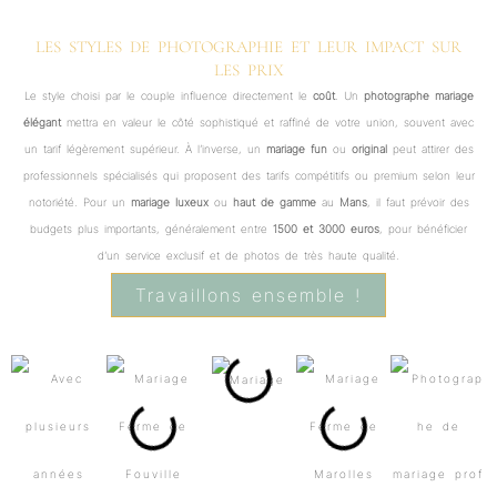
LES STYLES DE PHOTOGRAPHIE ET LEUR IMPACT SUR
LES PRIX
Le style choisi par le couple influence directement le
coût
. Un
photographe mariage
élégant
mettra en valeur le côté sophistiqué et raffiné de votre union, souvent avec
un tarif légèrement supérieur. À l’inverse, un
mariage fun
ou
original
peut attirer des
professionnels spécialisés qui proposent des tarifs compétitifs ou premium selon leur
notoriété. Pour un
mariage luxeux
ou
haut de gamme
au
Mans
, il faut prévoir des
budgets plus importants, généralement entre
1500 et 3000 euros
, pour bénéficier
d’un service exclusif et de photos de très haute qualité.
Travaillons ensemble !