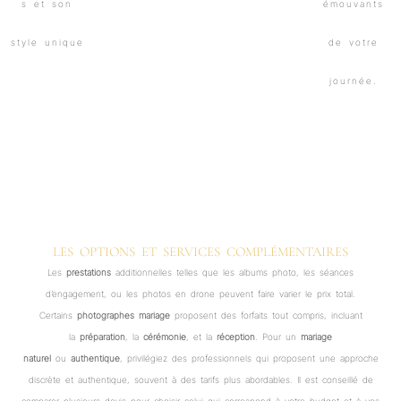
LES OPTIONS ET SERVICES COMPLÉMENTAIRES
Les
prestations
additionnelles telles que les albums photo, les séances
d’engagement, ou les photos en drone peuvent faire varier le prix total.
Certains
photographes mariage
proposent des forfaits tout compris, incluant
la
préparation
, la
cérémonie
, et la
réception
. Pour un
mariage
naturel
ou
authentique
, privilégiez des professionnels qui proposent une approche
discrète et authentique, souvent à des tarifs plus abordables. Il est conseillé de