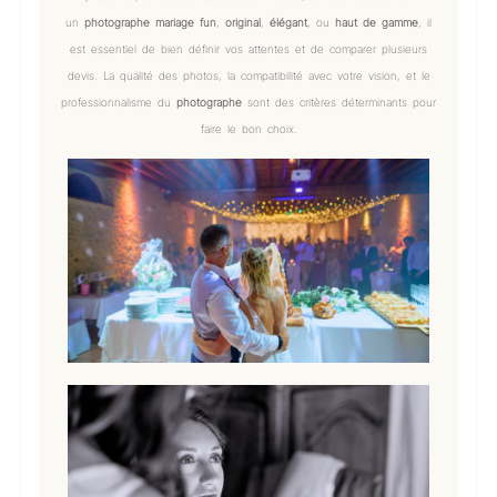
un
photographe mariage fun
,
original
,
élégant
, ou
haut de gamme
, il
est essentiel de bien définir vos attentes et de comparer plusieurs
devis. La qualité des photos, la compatibilité avec votre vision, et le
professionnalisme du
photographe
sont des critères déterminants pour
faire le bon choix.