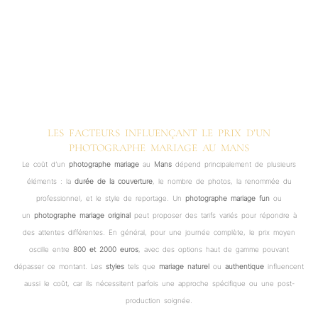
LES FACTEURS INFLUENÇANT LE PRIX D’UN
PHOTOGRAPHE MARIAGE AU MANS
Le coût d’un
photographe mariage
au
Mans
dépend principalement de plusieurs
éléments : la
durée de la couverture
, le nombre de photos, la renommée du
professionnel, et le style de reportage. Un
photographe mariage fun
ou
un
photographe mariage original
peut proposer des tarifs variés pour répondre à
des attentes différentes. En général, pour une journée complète, le prix moyen
oscille entre
800 et 2000 euros
, avec des options haut de gamme pouvant
dépasser ce montant. Les
styles
tels que
mariage naturel
ou
authentique
influencent
aussi le coût, car ils nécessitent parfois une approche spécifique ou une post-
production soignée.