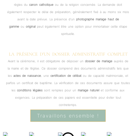
règles du
canon catholique
ou de la religion concernée. La demande doit
également respecter le délai de préparation, généralement fixé à au moins six mois
avant la date prévue. La présence d’un
photographe mariage haut de
gamme
ou
original
peut également être une option pour immortaliser cette étape
spirituelle.
LA PRÉSENCE D’UN DOSSIER ADMINISTRATIF COMPLET
Avant la cérémonie, il est obligatoire de déposer un
dossier de mariage
auprès de
la mairie et de l’église. Ce dossier comprend des documents administratifs tels que
les
actes de naissance
, une
certification de célibat
ou de capacité matrimoniale, et
parfois un certificat de baptême. La vérification de ces documents assure que toutes
les
conditions légales
sont remplies pour un
mariage naturel
et conforme aux
exigences. La préparation de ces papiers est essentielle pour éviter tout
contretemps.
Travaillons ensemble !