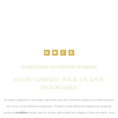
F
Y
I
L
a
o
n
i
c
u
s
n
e
t
t
k
b
u
a
e
o
b
g
d
o
e
r
i
CONSEILS D’UN PHOTOGRAPHE DE MARIAGE
k
a
n
m
GUIDE COMPLET POUR UN JOUR
INOUBLIABLE
Se marier à l’église est une étape importante pour de nombreux couples souhaitant associer
leur union à une cérémonie religieuse. Toutefois, cette démarche implique de respecter
plusieurs
conditions
strictes, tant sur le plan administratif que religieux. Dans cet article, nous