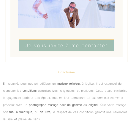
Je vous invite à me contacter
Conclusion
En résumé, pour pouvoir célébrer un
mariage religieux
à l’église, il est essentiel de
respecter les
conditions
administratives, religieuses, et pratiques. Cette étape symbolise
l’engagement profond des époux, tout en leur permettant de capturer ces moments
précieux avec un
photographe mariage haut de gamme
ou
original
. Que votre mariage
soit
fun
,
authentique
, ou
de luxe
, le respect de ces conditions garantit une cérémonie
réussie et pleine de sens.