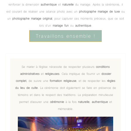
renforcer la dimension
authentique
et
naturelle
du mariage. Après la cérémonie, il
est courant de réaliser une séance photo avec un
photographe mariage de luxe
ou
un
photographe mariage original
, pour capturer ces moments précieux, que ce soit
lors d’un
mariage fun
ou
authentique
.
Travaillons ensemble !
Se marier à l’église nécessite de respecter plusieurs
conditions
administratives
et
religieuses
. Cela implique de fournir un
dossier
complet
, de suivre une
formation religieuse
, et de respecter les
règles
du lieu de culte
. La cérémonie doit également se faire en présence de
témoins et dans le respect des traditions. La préparation minutieuse
permet d’assurer une
cérémonie
à la fois
naturelle
,
authentique
et
mémorable.