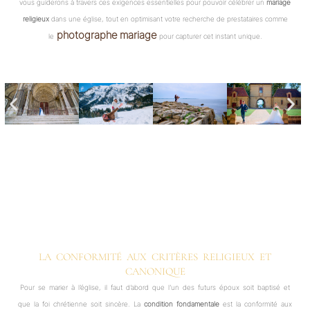
vous guiderons à travers ces exigences essentielles pour pouvoir célébrer un
mariage
religieux
dans une église, tout en optimisant votre recherche de prestataires comme
photographe mariage
le
pour capturer cet instant unique.
LA CONFORMITÉ AUX CRITÈRES RELIGIEUX ET
CANONIQUE
Pour se marier à l’église, il faut d’abord que l’un des futurs époux soit baptisé et
que la foi chrétienne soit sincère. La
condition fondamentale
est la conformité aux