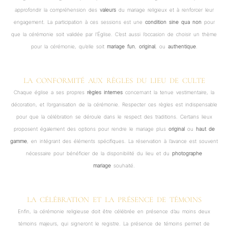
approfondir la compréhension des
valeurs
du mariage religieux et à renforcer leur
engagement. La participation à ces sessions est une
condition sine qua non
pour
que la cérémonie soit validée par l’Église. C’est aussi l’occasion de choisir un thème
pour la cérémonie, qu’elle soit
mariage fun
,
original
, ou
authentique
.
LA CONFORMITÉ AUX RÈGLES DU LIEU DE CULTE
Chaque église a ses propres
règles internes
concernant la tenue vestimentaire, la
décoration, et l’organisation de la cérémonie. Respecter ces règles est indispensable
pour que la célébration se déroule dans le respect des traditions. Certains lieux
proposent également des options pour rendre le mariage plus
original
ou
haut de
gamme
, en intégrant des éléments spécifiques. La réservation à l’avance est souvent
nécessaire pour bénéficier de la disponibilité du lieu et du
photographe
mariage
souhaité.
LA CÉLÉBRATION ET LA PRÉSENCE DE TÉMOINS
Enfin, la cérémonie religieuse doit être célébrée en présence d’au moins deux
témoins majeurs, qui signeront le registre. La présence de témoins permet de