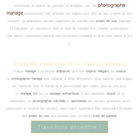
photographe
cérémonie, la séance de portraits, la réception, etc. Un
mariage
professionnel doit anticiper ces étapes pour être au bon endroit au bon
moment. La préparation permet également de planifier des
prises de vue
originales
et naturelles, en cohérence avec le style du mariage (fun, naturel, authentique).
Une bonne organisation garantit une couverture complète et évite tout stress le jour
J.
RESPECTER L’AMBIANCE ET LE STYLE DU MARIAGE
Chaque
mariage
a sa propre
ambiance
, qu’il soit
original
,
élégant
, ou
luxeux
.
Le
photographe mariage
doit s’adapter à cette atmosphère pour capturer des images
en harmonie avec le thème et la personnalité des mariés. Que ce soit pour
un
mariage fun
ou un
mariage authentique
, il faut respecter l’
esprit
de la
célébration. La
photographie naturelle
et
spontanée
est souvent privilégiée pour
retranscrire la sincérité du moment, mais il peut également être intéressant d’intégrer
des
prises de vue
plus posées pour un rendu
haut de gamme
.
Travaillons ensemble !