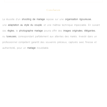
Conclusion
La réussite d’un
shooting de mariage
repose sur une
organisation rigoureuse
,
une
adaptation au style du couple
, et une maîtrise technique impeccable. En suivant
ces
règles
, le
photographe mariage
pourra offrir des
images
originales
,
élégantes
,
ou
luxeuses
, correspondant parfaitement aux attentes des mariés. Investir dans un
professionnel compétent garantit des souvenirs précieux, capturés avec finesse et
authenticité, pour un
mariage
inoubliable.