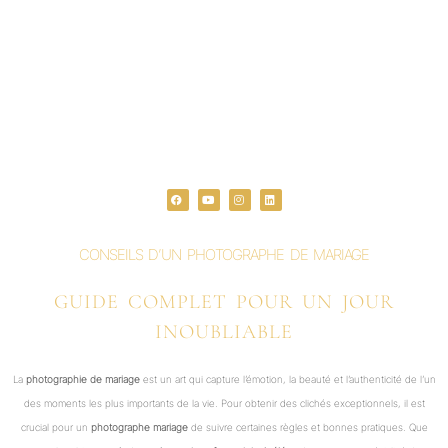
F
Y
I
L
a
o
n
i
c
u
s
n
e
t
t
k
b
u
a
e
o
b
g
d
o
e
r
i
CONSEILS D’UN PHOTOGRAPHE DE MARIAGE
k
a
n
m
GUIDE COMPLET POUR UN JOUR
INOUBLIABLE
La
photographie de mariage
est un art qui capture l’émotion, la beauté et l’authenticité de l’un
des moments les plus importants de la vie. Pour obtenir des clichés exceptionnels, il est
crucial pour un
photographe mariage
de suivre certaines règles et bonnes pratiques. Que