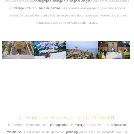
vous recherchiez un
photographe mariage fun
,
original
,
élégant
, ou encore spécialisé dans
un
mariage luxeux
ou
haut de gamme
, ces conseils vous guideront pour réussir cette
mission. Découvrez dans cet article les règles incontournables pour réaliser des photos
inoubliables lors de votre journée de mariage.
PRÉPARER UN PLANNING PRÉCIS ET ADAPTÉ
La première étape pour une
photographie de mariage
réussie est une
préparation
minutieuse
. Il est essentiel de définir un
planning
précis avec les moments clés : la