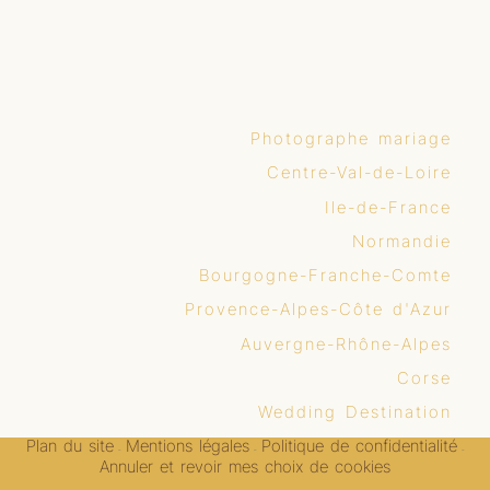
Photographe mariage
Centre-Val-de-Loire
Ile-de-France
Normandie
Bourgogne-Franche-Comte
Provence-Alpes-Côte d'Azur
Auvergne-Rhône-Alpes
Corse
Wedding Destination
Plan du site
Mentions légales
Politique de confidentialité
-
-
-
Annuler et revoir mes choix de cookies