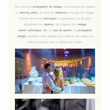
Pour réussir la
photographie de mariage
, il est essentiel de préparer
un
planning précis
, de respecter
l’ambiance
et le style du mariage,
d’utiliser les bonnes
techniques
et équipements, et de gérer
efficacement les
imprévus
. Qu’il s’agisse d’un
mariage
naturel
,
authentique
,
fun
, ou
haut de gamme
, un
photographe
mariage
compétent saura s’adapter pour capturer des images qui
resteront gravées dans la mémoire des mariés.