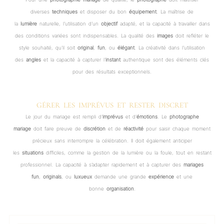
diverses
techniques
et disposer du bon
équipement
. La maîtrise de
la
lumière
naturelle, l’utilisation d’un
objectif
adapté, et la capacité à travailler dans
des conditions variées sont indispensables. La qualité des
images
doit refléter le
style souhaité, qu’il soit
original
,
fun
, ou
élégant
. La créativité dans l’utilisation
des
angles
et la capacité à capturer l’
instant
authentique sont des éléments clés
pour des résultats exceptionnels.
GÉRER LES IMPRÉVUS ET RESTER DISCRET
Le jour du mariage est rempli d’
imprévus
et d’
émotions
. Le
photographe
mariage
doit faire preuve de
discrétion
et de
réactivité
pour saisir chaque moment
précieux sans interrompre la célébration. Il doit également anticiper
les
situations
difficiles, comme la gestion de la lumière ou la foule, tout en restant
professionnel. La capacité à s’adapter rapidement et à capturer des
mariages
fun
,
originals
, ou
luxueux
demande une grande
expérience
et une
bonne
organisation
.