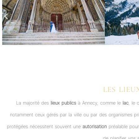
LES LIEU
La majorité des
lieux publics
à Annecy, comme le
lac
, le 
notamment ceux gérés par la ville ou par des organismes p
protégées nécessitent souvent une
autorisation
préalable pour 
de planifier vos