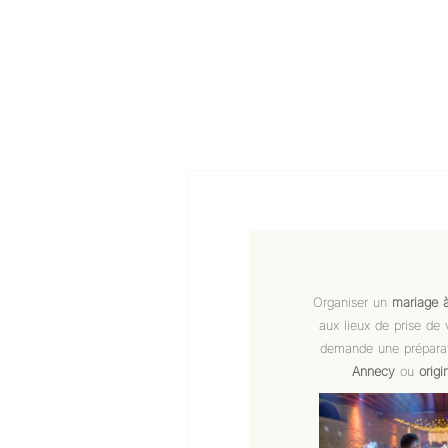
Organiser un
mariage 
aux lieux de prise de 
demande une préparat
Annecy
ou
orig