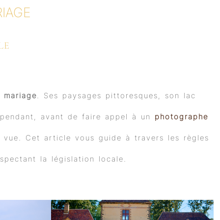
IAGE
LE
n
mariage
. Ses paysages pittoresques, son lac
Cependant, avant de faire appel à un
photographe
 vue. Cet article vous guide à travers les règles
pectant la législation locale.