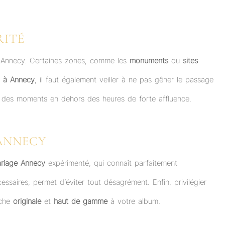
RITÉ
 à Annecy. Certaines zones, comme les
monuments
ou
sites
l à Annecy
, il faut également veiller à ne pas gêner le passage
des moments en dehors des heures de forte affluence.
ANNECY
riage Annecy
expérimenté, qui connaît parfaitement
ssaires, permet d’éviter tout désagrément. Enfin, privilégier
uche
originale
et
haut de gamme
à votre album.