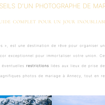
b
u
a
e
SEILS D’UN PHOTOGRAPHE DE MAR
o
b
g
d
o
e
r
i
k
a
n
m
UIDE COMPLET POUR UN JOUR INOUBLIAB
es », est une destination de rêve pour organiser u
 décor exceptionnel pour immortaliser votre union. 
es éventuelles
restrictions
liées aux lieux de prise de
agnifiques photos de mariage à Annecy, tout en res