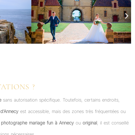
TATIONS ?
e
sans autorisation spécifique. Toutefois, certains endroits,
le d’Annecy
est accessible, mais des zones très fréquentées ou
e
photographe mariage fun à Annecy
ou
original
, il est conseillé
ions nécessaires.