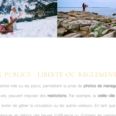
X PUBLICS : LIBERTÉ OU RÉGLEMEN
centre-ville ou les parcs, permettent la prise de
photos de mariag
rivés, peuvent imposer des
restrictions
. Par exemple, la
vieille vil
éviter de gêner la circulation ou les autres visiteurs. En tant qu
 séances en dehors des heures d’affluence ou d’obtenir les permiss