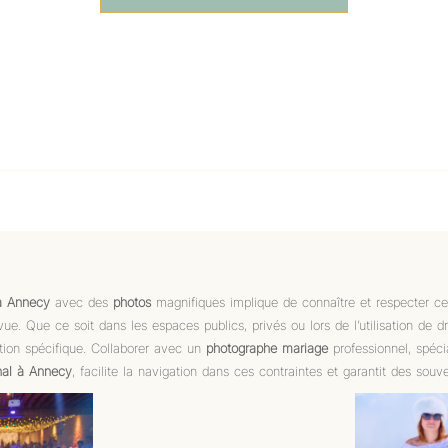
à Annecy
avec des
photos
magnifiques implique de connaître et respecter ce
vue. Que ce soit dans les espaces publics, privés ou lors de l’utilisation de d
ion spécifique. Collaborer avec un
photographe mariage
professionnel, spéci
inal à Annecy
, facilite la navigation dans ces contraintes et garantit des souve