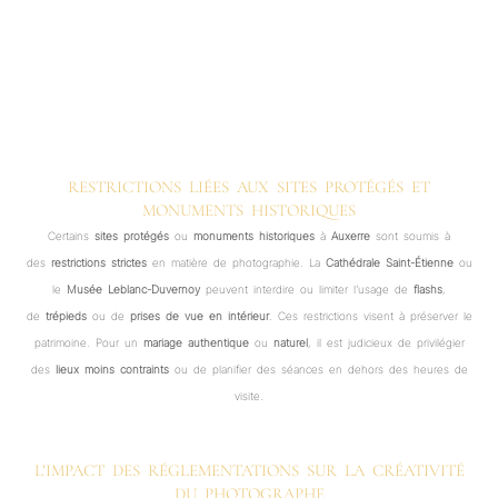
RESTRICTIONS LIÉES AUX SITES PROTÉGÉS ET
MONUMENTS HISTORIQUES
Certains
sites protégés
ou
monuments historiques
à
Auxerre
sont soumis à
des
restrictions strictes
en matière de photographie. La
Cathédrale Saint-Étienne
ou
le
Musée Leblanc-Duvernoy
peuvent interdire ou limiter l’usage de
flashs
,
de
trépieds
ou de
prises de vue en intérieur
. Ces restrictions visent à préserver le
patrimoine. Pour un
mariage authentique
ou
naturel
, il est judicieux de privilégier
des
lieux moins contraints
ou de planifier des séances en dehors des heures de
visite.
L’IMPACT DES RÉGLEMENTATIONS SUR LA CRÉATIVITÉ
DU PHOTOGRAPHE