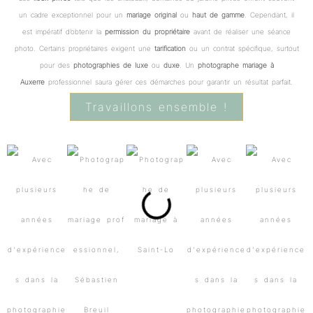
un cadre exceptionnel pour un
mariage original
ou
haut de gamme
. Cependant, il
est impératif d’obtenir la
permission du propriétaire
avant de réaliser une séance
photo. Certains propriétaires exigent une
tarification
ou un contrat spécifique, surtout
pour des
photographies de luxe
ou
duxe
. Un
photographe mariage à
Auxerre
professionnel saura gérer ces démarches pour garantir un résultat parfait.
Travaillons ensemble !