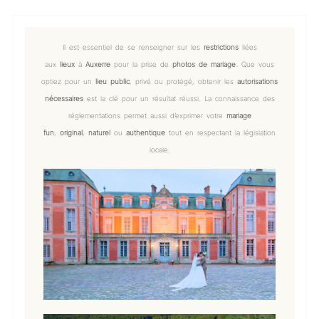
Il est essentiel de se renseigner sur les
restrictions
liées
aux
lieux
à
Auxerre
pour la prise de
photos de mariage
. Que vous
optiez pour un
lieu public
, privé ou protégé, obtenir les
autorisations
nécessaires
est la clé pour un résultat réussi. La connaissance des
réglementations permet aussi d’exprimer votre
mariage
fun
,
original
,
naturel
ou
authentique
tout en respectant la législation
locale.