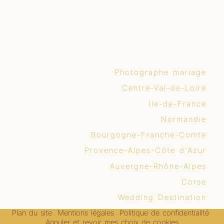
Photographe mariage
Centre-Val-de-Loire
Ile-de-France
Normandie
Bourgogne-Franche-Comte
Provence-Alpes-Côte d'Azur
Auvergne-Rhône-Alpes
Corse
Wedding Destination
Plan du site
Mentions légales
Politique de confidentialité
-
-
-
Annuler et revoir mes choix de cookies