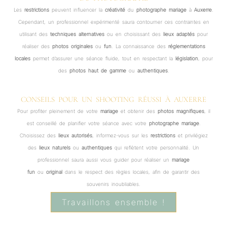
Les
restrictions
peuvent influencer la
créativité
du
photographe mariage
à
Auxerre
.
Cependant, un professionnel expérimenté saura contourner ces contraintes en
utilisant des
techniques alternatives
ou en choisissant des
lieux adaptés
pour
réaliser des
photos originales
ou
fun
. La connaissance des
réglementations
locales
permet d’assurer une séance fluide, tout en respectant la
législation
, pour
des
photos haut de gamme
ou
authentiques
.
CONSEILS POUR UN SHOOTING RÉUSSI À AUXERRE
Pour profiter pleinement de votre
mariage
et obtenir des
photos magnifiques
, il
est conseillé de planifier votre séance avec votre
photographe mariage
.
Choisissez des
lieux autorisés
, informez-vous sur les
restrictions
et privilégiez
des
lieux naturels
ou
authentiques
qui reflètent votre personnalité. Un
professionnel saura aussi vous guider pour réaliser un
mariage
fun
ou
original
dans le respect des règles locales, afin de garantir des
souvenirs inoubliables.
Travaillons ensemble !