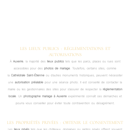
LES LIEUX PUBLICS : RÉGLEMENTATIONS ET
AUTORISATIONS
À
Auxerre
, la majorité des
lieux publics
tels que les parcs, places ou rues sont
accessibles pour des
photos de mariage
. Toutefois, certains sites, comme
la
Cathédrale Saint-Étienne
ou d’autres monuments historiques, peuvent nécessiter
une
autorisation préalable
pour une séance photo. Il est conseillé de contacter la
mairie ou les gestionnaires des sites pour s’assurer de respecter la
réglementation
locale
. Un
photographe mariage à Auxerre
expérimenté connaît ces démarches et
pourra vous conseiller pour éviter toute contravention ou désagrément.
LES PROPRIÉTÉS PRIVÉES : OBTENIR LE CONSENTEMENT
Les
lieux privés
tels que les châteaux, domaines ou jardins privés offrent souvent