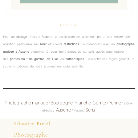
Conclusion
Pour un
mariage
réussi à
Auxerre
, la planification de la séance photo doit inclure une
attention particulière aux
lieux
et à leurs
restrictions
. En collaborant avec un
photographe
mariage à Auxerre
expérimenté, vous bénéficierez de conseils avisés pour réaliser
des
photos haut de gamme
,
de luxe
, ou
authentiques
. Respecter ces règles garantit un
souvenir précieux de votre journée, en toute sérénité.
Photographe mariage
Bourgogne-Franche-Comte
Yonne
/
/
/ Saône-
Auxerre
Sens
et-Loire /
/ Macon /
Sébastien Breuil
Photographe