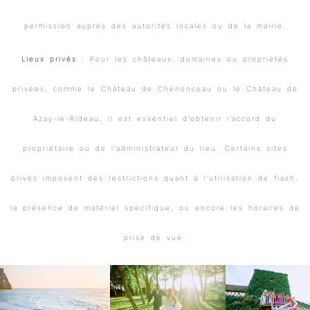
permission auprès des autorités locales ou de la mairie.
Lieux privés
: Pour les châteaux, domaines ou propriétés
privées, comme le Château de Chenonceau ou le Château de
Azay-le-Rideau, il est essentiel d’obtenir l’accord du
propriétaire ou de l’administrateur du lieu. Certains sites
privés imposent des restrictions quant à l’utilisation de flash,
la présence de matériel spécifique, ou encore les horaires de
prise de vue.