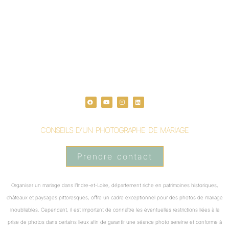
F
Y
I
L
a
o
n
i
c
u
s
n
e
t
t
k
b
u
a
e
o
b
g
d
o
e
r
i
CONSEILS D’UN PHOTOGRAPHE DE MARIAGE
k
a
n
m
Prendre contact
Organiser un mariage dans l’Indre-et-Loire, département riche en patrimoines historiques,
châteaux et paysages pittoresques, offre un cadre exceptionnel pour des photos de mariage
inoubliables. Cependant, il est important de connaître les éventuelles restrictions liées à la
prise de photos dans certains lieux afin de garantir une séance photo sereine et conforme à