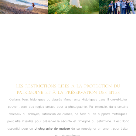
LES RESTRICTIONS LIÉES À LA PROTECTION DU
PATRIMOINE ET À LA PRÉSERVATION DES SITES
Certains lieux historiques ou classés Monuments Historiques dans l’Indre-et-Loire
peuvent avoir des règles strictes pour la photographie. Par exemple, dans certains
châteaux ou abbayes, l’utilisation de drones, de flash ou de supports métalliques
peut être interdite pour préserver la sécurité et l’intégrité du patrimoine. Il est donc
essentiel pour un
photographe de mariage
de se renseigner en amont pour éviter
tout désagrément.