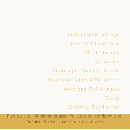
Photographe mariage
Centre-Val-de-Loire
Ile-de-France
Normandie
Bourgogne-Franche-Comte
Provence-Alpes-Côte d'Azur
Auvergne-Rhône-Alpes
Corse
Wedding Destination
Plan du site
Mentions légales
Politique de confidentialité
-
-
-
Annuler et revoir mes choix de cookies