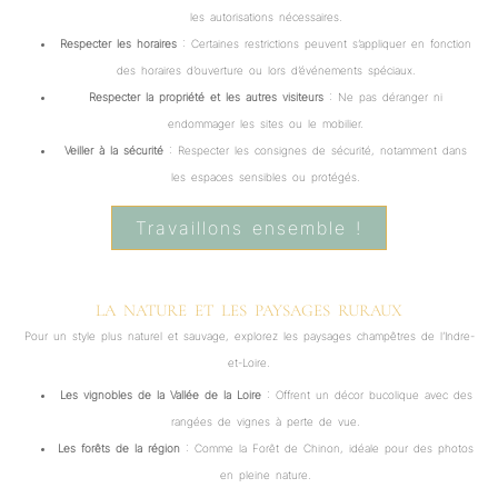
les autorisations nécessaires.
Respecter les horaires
: Certaines restrictions peuvent s’appliquer en fonction
des horaires d’ouverture ou lors d’événements spéciaux.
Respecter la propriété et les autres visiteurs
: Ne pas déranger ni
endommager les sites ou le mobilier.
Veiller à la sécurité
: Respecter les consignes de sécurité, notamment dans
les espaces sensibles ou protégés.
Travaillons ensemble !
LA NATURE ET LES PAYSAGES RURAUX
Pour un style plus naturel et sauvage, explorez les paysages champêtres de l’Indre-
et-Loire.
Les vignobles de la Vallée de la Loire
: Offrent un décor bucolique avec des
rangées de vignes à perte de vue.
Les forêts de la région
: Comme la Forêt de Chinon, idéale pour des photos
en pleine nature.