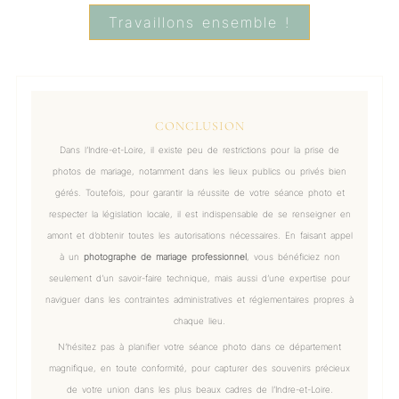
Travaillons ensemble !
CONCLUSION
Dans l’Indre-et-Loire, il existe peu de restrictions pour la prise de
photos de mariage, notamment dans les lieux publics ou privés bien
gérés. Toutefois, pour garantir la réussite de votre séance photo et
respecter la législation locale, il est indispensable de se renseigner en
amont et d’obtenir toutes les autorisations nécessaires. En faisant appel
à un
photographe de mariage professionnel
, vous bénéficiez non
seulement d’un savoir-faire technique, mais aussi d’une expertise pour
naviguer dans les contraintes administratives et réglementaires propres à
chaque lieu.
N’hésitez pas à planifier votre séance photo dans ce département
magnifique, en toute conformité, pour capturer des souvenirs précieux
de votre union dans les plus beaux cadres de l’Indre-et-Loire.