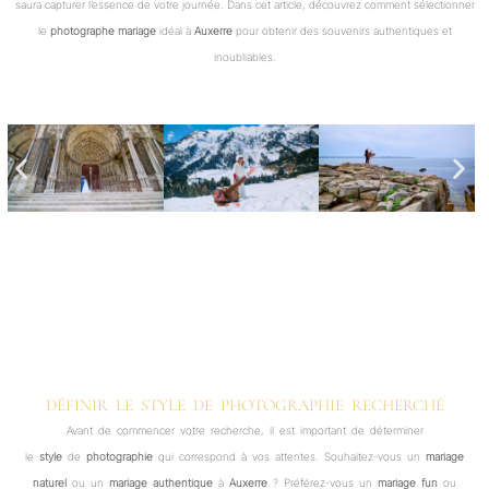
saura capturer l’essence de votre journée. Dans cet article, découvrez comment sélectionner
le
photographe mariage
idéal à
Auxerre
pour obtenir des souvenirs authentiques et
inoubliables.
DÉFINIR LE STYLE DE PHOTOGRAPHIE RECHERCHÉ
Avant de commencer votre recherche, il est important de déterminer
le
style
de
photographie
qui correspond à vos attentes. Souhaitez-vous un
mariage
naturel
ou un
mariage authentique
à
Auxerre
? Préférez-vous un
mariage fun
ou