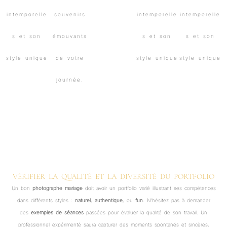
VÉRIFIER LA QUALITÉ ET LA DIVERSITÉ DU PORTFOLIO
Un bon
photographe mariage
doit avoir un portfolio varié illustrant ses compétences
dans différents styles :
naturel
,
authentique
, ou
fun
. N’hésitez pas à demander
des
exemples de séances
passées pour évaluer la qualité de son travail. Un
professionnel expérimenté saura capturer des moments spontanés et sincères,