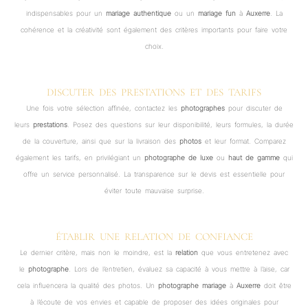
indispensables pour un
mariage authentique
ou un
mariage fun
à
Auxerre
. La
cohérence et la créativité sont également des critères importants pour faire votre
choix.
DISCUTER DES PRESTATIONS ET DES TARIFS
Une fois votre sélection affinée, contactez les
photographes
pour discuter de
leurs
prestations
. Posez des questions sur leur disponibilité, leurs formules, la durée
de la couverture, ainsi que sur la livraison des
photos
et leur format. Comparez
également les tarifs, en privilégiant un
photographe de luxe
ou
haut de gamme
qui
offre un service personnalisé. La transparence sur le devis est essentielle pour
éviter toute mauvaise surprise.
ÉTABLIR UNE RELATION DE CONFIANCE
Le dernier critère, mais non le moindre, est la
relation
que vous entretenez avec
le
photographe
. Lors de l’entretien, évaluez sa capacité à vous mettre à l’aise, car
cela influencera la qualité des photos. Un
photographe mariage
à
Auxerre
doit être
à l’écoute de vos envies et capable de proposer des idées originales pour