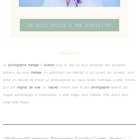
Je vous invite à me contacter
Conclusion
Le
photographe mariage
à
Auxerre
joue un rôle clé pour conserver des souvenirs
précieux de votre
mariage
. En définissant vos attentes et en suivant ces conseils, vous
serez en mesure de choisir un professionnel qui saura rendre hommage à votre histoire,
qu’il soit
original
,
de luxe
, ou
naturel
. Investir dans le bon
photographe
garantit des
images authentiques et émouvantes, à votre image, pour célébrer votre amour dans
cette belle région.
Photographe mariage
Bourgogne-Franche-Comte
Yonne