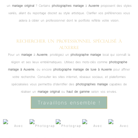
un
mariage original
? Certains
photographes mariage
à
Auxerre
proposent des styles
variés, allant du reportage discret au style artistique. Clarifier vos préférences vous
aidera à cibler un professionnel dont le portfolio reflète votre vision.
RECHERCHER UN PROFESSIONNEL SPÉCIALISÉ À
AUXERRE
Pour un
mariage
à
Auxerre
, privilégiez un
photographe mariage
local qui connaît la
région et ses lieux emblématiques. Utilisez des mots-clés comme
photographe
mariage à Auxerre
, ou encore
photographe mariage de luxe à Auxerre
pour affiner
votre recherche. Consulter les sites internet, réseaux sociaux, et plateformes
spécialisées vous permettra d’identifier des
photographes mariage
capables de
réaliser un
mariage original
ou
haut de gamme
selon vos envies.
Travaillons ensemble !