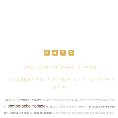
F
Y
I
L
a
o
n
i
c
u
s
n
e
t
t
k
b
u
a
e
o
b
g
d
o
e
r
i
CONSEILS D’UN PHOTOGRAPHE DE MARIAGE
k
a
n
m
UN GUIDE COMPLET POUR UN MARIAGE
RÉUSI
Organiser un
mariage
à
Auxerre
est une expérience unique qui mérite d’être immortalisée par
photographe mariage
un
de qualité. Que vous souhaitiez un
photographe mariage
fun
,
original
,
de luxe
ou
haut de gamme
, il est essentiel de bien choisir le professionnel qui