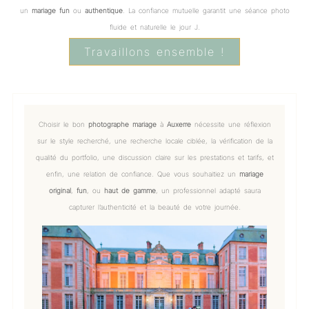
un
mariage fun
ou
authentique
. La confiance mutuelle garantit une séance photo
fluide et naturelle le jour J.
Travaillons ensemble !
Choisir le bon
photographe mariage
à
Auxerre
nécessite une réflexion
sur le style recherché, une recherche locale ciblée, la vérification de la
qualité du portfolio, une discussion claire sur les prestations et tarifs, et
enfin, une relation de confiance. Que vous souhaitiez un
mariage
original
,
fun
, ou
haut de gamme
, un professionnel adapté saura
capturer l’authenticité et la beauté de votre journée.