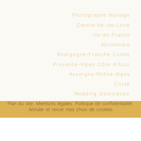
Photographe mariage
Centre-Val-de-Loire
Ile-de-France
Normandie
Bourgogne-Franche-Comte
Provence-Alpes-Côte d'Azur
Auvergne-Rhône-Alpes
Corse
Wedding Destination
Plan du site
Mentions légales
Politique de confidentialité
-
-
-
Annuler et revoir mes choix de cookies