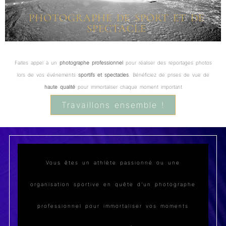
PHOTOGRAPHE DE SPORT ET DE
SPECTACLE
Faites appel à un
photographe professionnel
pour réaliser des reportages photos
lors de vos événements
sportifs et spectacles
. Bénéficiez de prises de vue de
haute qualité
pour immortaliser chaque moment important
Travaillons ensemble !
Vous êtes un athlète passionné ou une
organisation sportive en quête d’un photographe
professionnel pour immortaliser vos moments