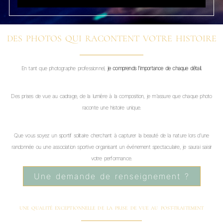
DES PHOTOS QUI RACONTENT VOTRE HISTOIRE
En tant que photographe professionnel,
je comprends l’importance de chaque détail.
Des prises de vue au cadrage, de la lumière à la composition, je m’assure que chaque photo
raconte une histoire unique.
Que vous soyez un sportif solitaire cherchant à capturer la beauté de la nature lors d’une
randonnée ou une association sportive organisant un événement spectaculaire, je saurai saisir
votre performance.
Une demande de renseignement ?
UNE QUALITÉ EXCEPTIONNELLE DE LA PRISE DE VUE AU POST-TRAITEMENT