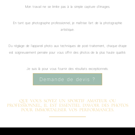
Mon travail ne se limite pas à la simple capture d’images.
En tant que photographe professionnel, je maîtrise l’art de la photographie
artistique.
Du réglage de l’appareil photo aux techniques de post-traitement, chaque étape
est soigneusement pensée pour vous offrir des photos de la plus haute qualité.
Je suis là pour vous fournir des résultats exceptionnels.
Demande de devis ?
QUE VOUS SOYEZ UN SPORTIF AMATEUR OU
PROFESSIONNEL, IL EST ESSENTIEL D'AVOIR DES PHOTOS
POUR IMMORTALISER VOS PERFORMANCES.