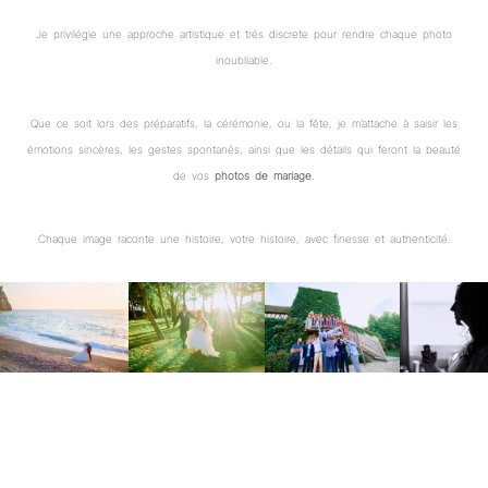
Je privilégie une approche artistique et trés discrete pour rendre chaque photo
inoubliable.
Que ce soit lors des préparatifs, la cérémonie, ou la fête, je m’attache à saisir les
émotions sincères, les gestes spontanés, ainsi que les détails qui feront la beauté
de vos
photos de mariage
.
Chaque image raconte une histoire, votre histoire, avec finesse et authenticité.