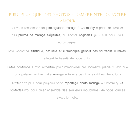
BIEN PLUS QUE DES PHOTOS : L’EMPREINTE DE VOTRE
AMOUR
Si vous recherchez un
photographe mariage à Chambéry
capable de réaliser
des
photos de mariage
élégantes
, ou encore
originales
, je suis là pour vous
accompagner.
Mon approche
artistique, naturelle et authentique garantit des souvenirs durables
,
reflétant la beauté de votre union.
Faites confiance à mon expertise pour immortaliser ces moments précieux, afin que
vous puissiez revivre votre
mariage
à travers des images riches d’émotions.
N’attendez plus pour préparer votre
reportage
photo mariage
à Chambéry, et
contactez-moi pour créer ensemble des souvenirs inoubliables de votre journée
exceptionnelle.