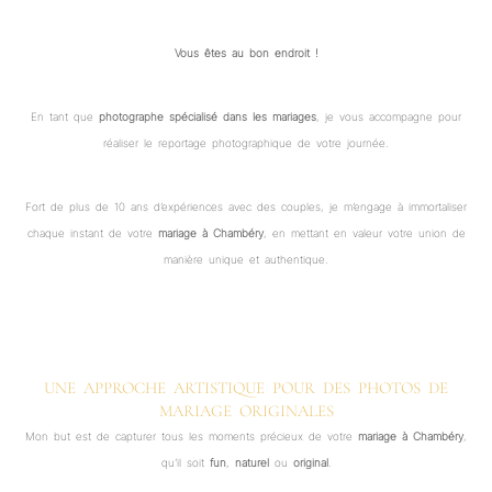
Vous êtes au bon endroit !
En tant que
photographe spécialisé dans les mariages
, je vous accompagne pour
réaliser le reportage photographique de votre journée.
Fort de plus de 10 ans d’expériences avec des couples, je m’engage à immortaliser
chaque instant de votre
mariage
à Chambéry
, en mettant en valeur votre union de
manière unique et authentique.
UNE APPROCHE ARTISTIQUE POUR DES PHOTOS DE
MARIAGE ORIGINALES
Mon but est de capturer tous les moments précieux de votre
mariage à Chambéry
,
qu’il soit
fun
,
naturel
ou
original
.