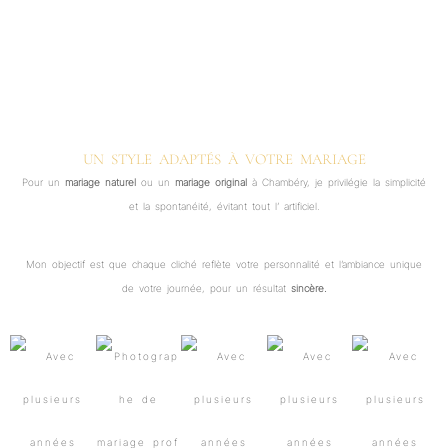
UN STYLE ADAPTÉS À VOTRE MARIAGE
Pour un
mariage naturel
ou un
mariage original
à Chambéry, je privilégie la simplicité
et la spontanéité, évitant tout l’ artificiel.
Mon objectif est que chaque cliché reflète votre personnalité et l’ambiance unique
de votre journée, pour un résultat
sincère.