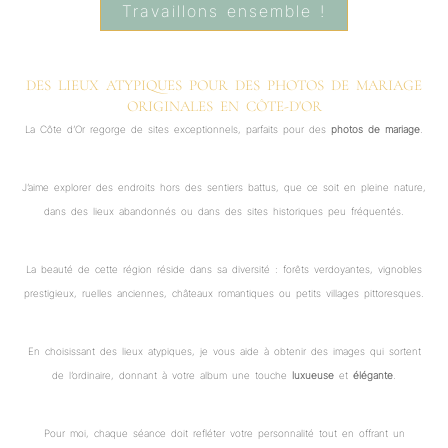
Travaillons ensemble !
DES LIEUX ATYPIQUES POUR DES PHOTOS DE MARIAGE
ORIGINALES EN CÔTE-D'OR
La Côte d’Or regorge de sites exceptionnels, parfaits pour des
photos de mariage
.
J’aime explorer des endroits hors des sentiers battus, que ce soit en pleine nature,
dans des lieux abandonnés ou dans des sites historiques peu fréquentés.
La beauté de cette région réside dans sa diversité : forêts verdoyantes, vignobles
prestigieux, ruelles anciennes, châteaux romantiques ou petits villages pittoresques.
En choisissant des lieux atypiques, je vous aide à obtenir des images qui sortent
de l’ordinaire, donnant à votre album une touche
luxueuse
et
élégante
.
Pour moi, chaque séance doit refléter votre personnalité tout en offrant un