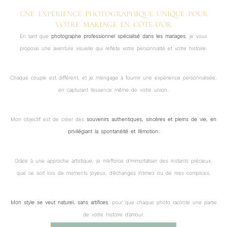
UNE EXPÉRIENCE PHOTOGRAPHIQUE UNIQUE POUR
VOTRE MARIAGE EN CÔTE-D'OR
En tant que
photographe professionnel spécialisé dans les mariages
, je vous
propose une aventure visuelle qui reflète votre personnalité et votre histoire.
Chaque couple est différent, et je m’engage à fournir une expérience personnalisée,
en capturant l’essence même de votre union.
Mon objectif est de créer des
souvenirs authentiques, sincères et pleins de vie, en
privilégiant la spontanéité et l’émotion.
Grâce à une approche artistique, je m’efforce d’immortaliser des instants précieux,
que ce soit lors de moments joyeux, d’échanges intimes ou de rires complices.
Mon style se veut naturel, sans artifices
, pour que chaque photo raconte une partie
de votre histoire d’amour.