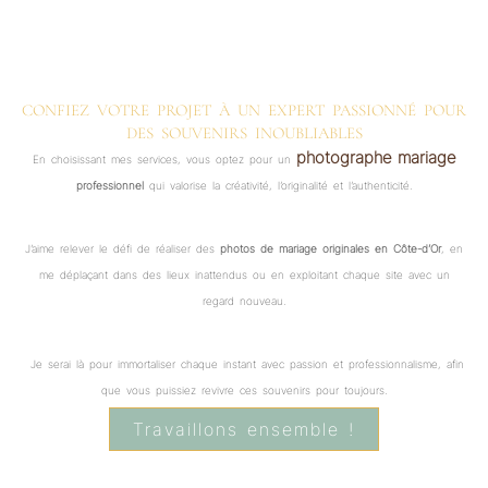
CONFIEZ VOTRE PROJET À UN EXPERT PASSIONNÉ POUR
DES SOUVENIRS INOUBLIABLES
photographe mariage
En choisissant mes services, vous optez pour un
professionnel
qui valorise la créativité, l’originalité et l’authenticité.
J’aime relever le défi de réaliser des
photos de mariage originales en Côte-d’Or
, en
me déplaçant dans des lieux inattendus ou en exploitant chaque site avec un
regard nouveau.
Je serai là pour immortaliser chaque instant avec passion et professionnalisme, afin
que vous puissiez revivre ces souvenirs pour toujours.
Travaillons ensemble !