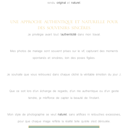
rendu
original
et
naturel
.
UNE APPROCHE AUTHENTIQUE ET NATURELLE POUR
DES SOUVENIRS SINCÈRES
Je privilégie avant tout l’
authenticité
dans mon travail.
Mes photos de mariage sont souvent prises sur le vif, capturant des moments
spontanés et sincères, loin des poses figées.
Je souhaite que vous retrouviez dans chaque cliché la véritable émotion du jour J.
Que ce soit lors d’un échange de regards, d’un rire authentique ou d’un geste
tendre, je m’efforce de capter la beauté de l’instant.
Mon style de photographie se veut
naturel
, sans artifices ni retouches excessives,
pour que chaque image reflète la réalité telle qu’elle s’est déroulée.