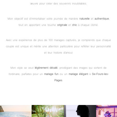
œuvre pour créer des souvenirs inoubliables.
Mon objectif est d’immortaliser votre journée de manière
naturelle
et
authentique
,
tout en apportant une touche
originale
et
chic
à chaque cliché.
Avec une expérience de plus de 100 mariages capturés, je comprends que chaque
couple est unique et mérite une attention particulière pour refléter leur personnalité
et leur histoire d’amour.
Mon style se veut
légèrement décalé
, privilégiant des images qui sortent de
l’ordinaire, parfaites pour un
mariage fun
ou un
mariage élégant
à
Six-Fours-les-
Plages
.