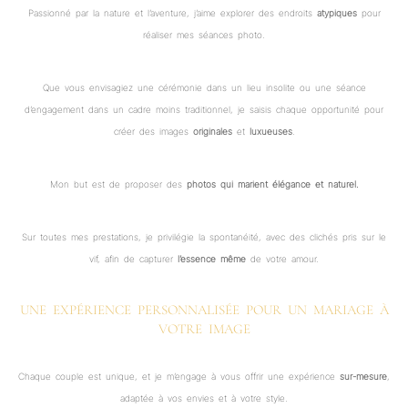
Passionné par la nature et l’aventure, j’aime explorer des endroits
atypiques
pour
réaliser mes séances photo.
Que vous envisagiez une cérémonie dans un lieu insolite ou une séance
d’engagement dans un cadre moins traditionnel, je saisis chaque opportunité pour
créer des images
originales
et
luxueuses
.
Mon but est de proposer des
photos qui marient élégance et naturel.
Sur toutes mes prestations, je privilégie la spontanéité, avec des clichés pris sur le
vif, afin de capturer
l’essence même
de votre amour.
UNE EXPÉRIENCE PERSONNALISÉE POUR UN MARIAGE À
VOTRE IMAGE
Chaque couple est unique, et je m’engage à vous offrir une expérience
sur-mesure
,
adaptée à vos envies et à votre style.