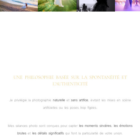
UNE PHILOSOPHIE BASÉE SUR LA SPONTANÉITÉ ET
L’AUTHENTICITÉ
Je privilégie la photographie
naturelle
et
sans artifice
, évitant les mises en scène
artificielles ou les poses trop figées.
Mes séances photo sont conçues pour capter
les moments sincères
,
les émotions
brutes
et
les détails significatifs
qui font la particularité de votre union.