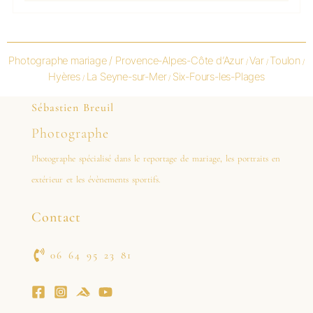
Photographe mariage /
Provence-Alpes-Côte d’Azur
Var
Toulon
/
/
/
Hyères
La Seyne-sur-Mer
Six-Fours-les-Plages
/
/
Sébastien Breuil
Photographe
Photographe spécialisé dans le reportage de mariage, les portraits en
extérieur et les évènements sportifs.
Contact
06 64 95 23 81