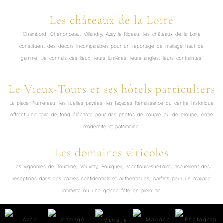
Les châteaux de la Loire
Chambord, Chenonceau, Villandry, Azay-le-Rideau, les châteaux de la Loire
constituent des décors incomparables pour un reportage de mariage haut de
gamme. Je connais ces lieux, leurs lumières, leurs angles, leurs contraintes.
Le Vieux-Tours et ses hôtels particuliers
La place Plumereau, les ruelles pavées, les façades Renaissance du centre historique
offrent une toile de fond élégante pour des photos de couple ou de groupe, entre
modernité et patrimoine.
Les domaines viticoles
Les vignobles de Touraine, Vouvray, Bourgueil, Montlouis-sur-Loire, accueillent des
réceptions dans des cadres confidentiels et authentiques, parfaits pour un mariage
intimiste ou une grande fête en plein air.