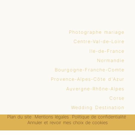
Photographe mariage
Centre-Val-de-Loire
Ile-de-France
Normandie
Bourgogne-Franche-Comte
Provence-Alpes-Côte d'Azur
Auvergne-Rhône-Alpes
Corse
Wedding Destination
Plan du site
Mentions légales
Politique de confidentialité
-
-
-
Annuler et revoir mes choix de cookies