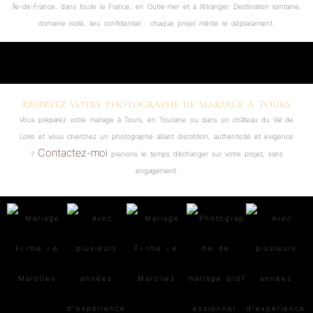
Île-de-France, dans toute la France, en Outre-mer et à l’étranger. Destination lointaine,
domaine isolé, lieu confidentiel : chaque projet mérite le déplacement.
RÉSERVEZ VOTRE PHOTOGRAPHE DE MARIAGE À TOURS
Vous préparez votre mariage à Tours, en Touraine ou dans un château du Val de
Loire et vous cherchez un photographe alliant discrétion, authenticité et exigence
Contactez-moi
?
prenons le temps d’échanger sur votre projet, sans
engagement.