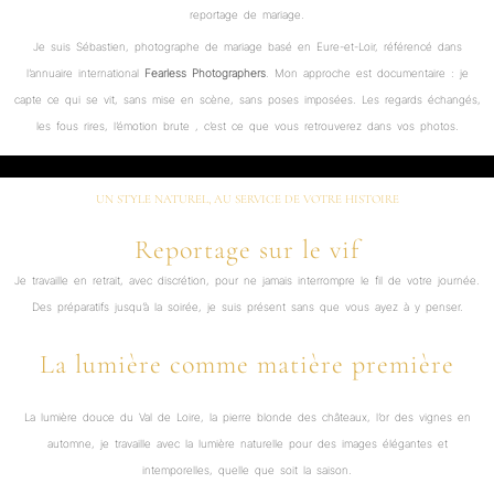
reportage de mariage.
Je suis Sébastien, photographe de mariage basé en Eure-et-Loir, référencé dans
l’annuaire international
Fearless Photographers
. Mon approche est documentaire : je
capte ce qui se vit, sans mise en scène, sans poses imposées. Les regards échangés,
les fous rires, l’émotion brute , c’est ce que vous retrouverez dans vos photos.
UN STYLE NATUREL, AU SERVICE DE VOTRE HISTOIRE
Reportage sur le vif
Je travaille en retrait, avec discrétion, pour ne jamais interrompre le fil de votre journée.
Des préparatifs jusqu’à la soirée, je suis présent sans que vous ayez à y penser.
La lumière comme matière première
La lumière douce du Val de Loire, la pierre blonde des châteaux, l’or des vignes en
automne, je travaille avec la lumière naturelle pour des images élégantes et
intemporelles, quelle que soit la saison.