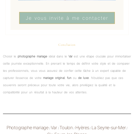
Je vous invite à me contacter
Conclusion
Choisir le
photographe mariage
idéal dans le
Var
est une étape cruciale pour immortaliser
cette journée exceptionnelle. En prenant le temps de définir votre style et de comparer
les professionnels, vous vous assurez de confier cette tâche à un expert capable de
capturer l’essence de votre
mariage
original
,
fun
ou
de luxe
. N’oubliez pas que ces
souvenirs seront précieux pour toute votre vie, alors privilégiez la qualité et la
compatibilité pour un résultat à la hauteur de vos attentes.
Photographe mariage
Var
Toulon
Hyères
La Seyne-sur-Mer
/
/
/
/
/