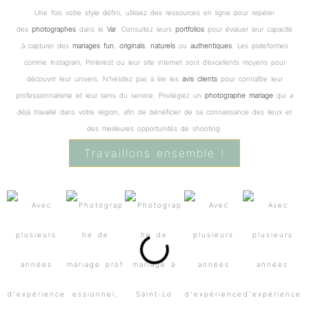
Une fois votre style défini, utilisez des ressources en ligne pour repérer
des
photographes
dans le
Var
. Consultez leurs
portfolios
pour évaluer leur capacité
à capturer des
mariages fun
,
originals
,
naturels
ou
authentiques
. Les plateformes
comme Instagram, Pinterest ou leur site internet sont d’excellents moyens pour
découvrir leur univers. N’hésitez pas à lire les
avis clients
pour connaître leur
professionnalisme et leur sens du service. Privilégiez un
photographe mariage
qui a
déjà travaillé dans votre région, afin de bénéficier de sa connaissance des lieux et
des meilleures opportunités de shooting.
Travaillons ensemble !