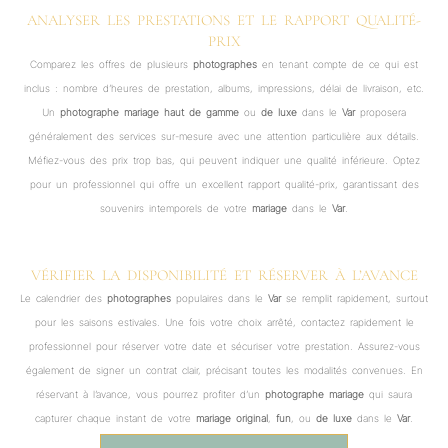
ANALYSER LES PRESTATIONS ET LE RAPPORT QUALITÉ-
PRIX
Comparez les offres de plusieurs
photographes
en tenant compte de ce qui est
inclus : nombre d’heures de prestation, albums, impressions, délai de livraison, etc.
Un
photographe mariage haut de gamme
ou
de luxe
dans le
Var
proposera
généralement des services sur-mesure avec une attention particulière aux détails.
Méfiez-vous des prix trop bas, qui peuvent indiquer une qualité inférieure. Optez
pour un professionnel qui offre un excellent rapport qualité-prix, garantissant des
souvenirs intemporels de votre
mariage
dans le
Var
.
VÉRIFIER LA DISPONIBILITÉ ET RÉSERVER À L’AVANCE
Le calendrier des
photographes
populaires dans le
Var
se remplit rapidement, surtout
pour les saisons estivales. Une fois votre choix arrêté, contactez rapidement le
professionnel pour réserver votre date et sécuriser votre prestation. Assurez-vous
également de signer un contrat clair, précisant toutes les modalités convenues. En
réservant à l’avance, vous pourrez profiter d’un
photographe mariage
qui saura
capturer chaque instant de votre
mariage
original
,
fun
, ou
de luxe
dans le
Var
.