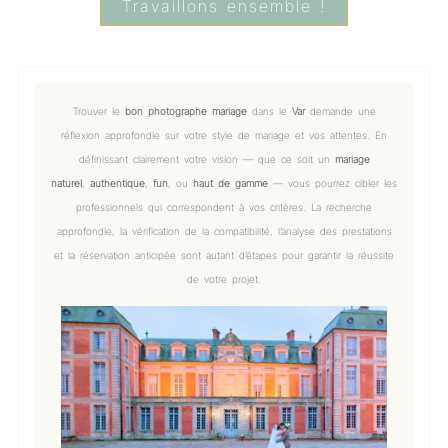
Travaillons ensemble !
Trouver le
bon photographe mariage
dans le
Var
demande une
réflexion approfondie sur votre style de mariage et vos attentes. En
définissant clairement votre vision — que ce soit un
mariage
naturel
,
authentique
,
fun
, ou
haut de gamme
— vous pourrez cibler les
professionnels qui correspondent à vos critères. La recherche
approfondie, la vérification de la compatibilité, l’analyse des prestations
et la réservation anticipée sont autant d’étapes pour garantir la réussite
de votre projet.