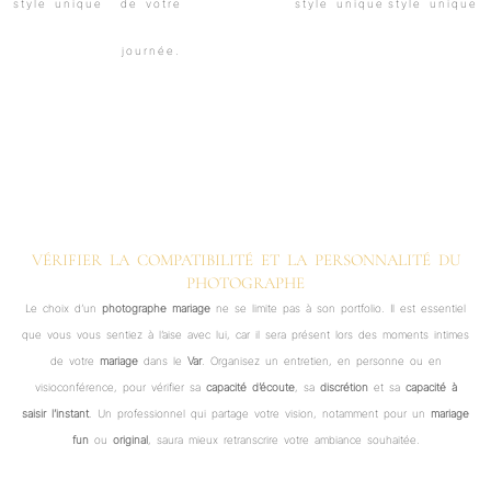
VÉRIFIER LA COMPATIBILITÉ ET LA PERSONNALITÉ DU
PHOTOGRAPHE
Le choix d’un
photographe mariage
ne se limite pas à son portfolio. Il est essentiel
que vous vous sentiez à l’aise avec lui, car il sera présent lors des moments intimes
de votre
mariage
dans le
Var
. Organisez un entretien, en personne ou en
visioconférence, pour vérifier sa
capacité d’écoute
, sa
discrétion
et sa
capacité à
saisir l’instant
. Un professionnel qui partage votre vision, notamment pour un
mariage
fun
ou
original
, saura mieux retranscrire votre ambiance souhaitée.