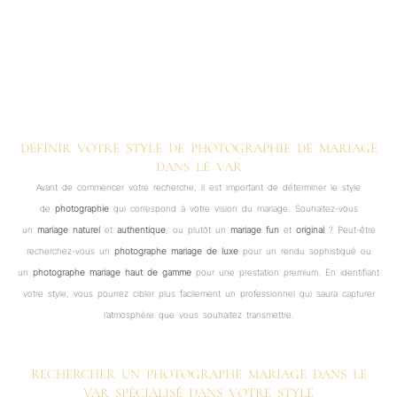
DÉFINIR VOTRE STYLE DE PHOTOGRAPHIE DE MARIAGE
DANS LE VAR
Avant de commencer votre recherche, il est important de déterminer le style
de
photographie
qui correspond à votre vision du mariage. Souhaitez-vous
un
mariage naturel
et
authentique
, ou plutôt un
mariage fun
et
original
? Peut-être
recherchez-vous un
photographe mariage de luxe
pour un rendu sophistiqué ou
un
photographe mariage haut de gamme
pour une prestation premium. En identifiant
votre style, vous pourrez cibler plus facilement un professionnel qui saura capturer
l’atmosphère que vous souhaitez transmettre.
RECHERCHER UN PHOTOGRAPHE MARIAGE DANS LE
VAR SPÉCIALISÉ DANS VOTRE STYLE