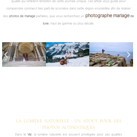
qualité qui reflètent l’émotion de cette journée unique. Cet article vous guide pour
comprendre comment tirer parti de la lumière dans cette région ensoleillée afin de réaliser
photographe mariage
des
photos de mariage
parfaites, que vous recherchiez un
de
luxe
, haut de gamme ou plus décalé.
LA LUMIÈRE NATURELLE : UN ATOUT POUR DES
PHOTOS AUTHENTIQUES
Dans le
Var
, la lumière naturelle est souvent privilégiée pour ses qualités