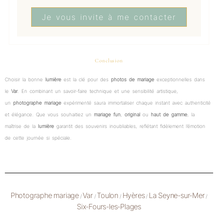
Je vous invite à me contacter
Conclusion
Choisir la bonne
lumière
est la clé pour des
photos de mariage
exceptionnelles dans
le
Var
. En combinant un savoir-faire technique et une sensibilité artistique,
un
photographe mariage
expérimenté saura immortaliser chaque instant avec authenticité
et élégance. Que vous souhaitiez un
mariage fun
,
original
ou
haut de gamme
, la
maîtrise de la
lumière
garantit des souvenirs inoubliables, reflétant fidèlement l’émotion
de cette journée si spéciale.
Photographe mariage
Var
Toulon
Hyères
La Seyne-sur-Mer
/
/
/
/
/
Six-Fours-les-Plages