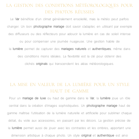
LA GESTION DES CONDITIONS MÉTÉOROLOGIQUES POUR
DES PHOTOS RÉUSSIES
Le
Var
bénéficie d’un climat généralement ensoleillé, mais la météo peut parfois
changer. Un bon
photographe mariage
doit savoir s’adapter, en utilisant par exemple
des diffuseurs ou des réflecteurs pour adoucir la lumière en cas de soleil intense
ou pour compenser une journée nuageuse. Une gestion habile de
la
lumière
permet de capturer des
mariages
naturels
et
authentiques
, même dans
des conditions moins idéales. La flexibilité est la clé pour obtenir des
clichés
originals
qui transcendent les aléas météorologiques.
LA MISE EN VALEUR DE LA LUMIÈRE POUR UN STYLE
HAUT DE GAMME
Pour un
mariage de luxe
ou haut de gamme dans le
Var
, la
lumière
joue un rôle
central dans la création d’images sophistiquées. Un
photographe mariage
haut de
gamme maîtrise l’utilisation de la lumière naturelle et artificielle pour sublimer chaque
détail, du voile aux accessoires, en passant par les décors. La gestion précise de
la
lumière
permet aussi de jouer avec les contrastes et les ombres, apportant une
dimension artistique à chaque photo. Un style
original
et
authentique
est ainsi