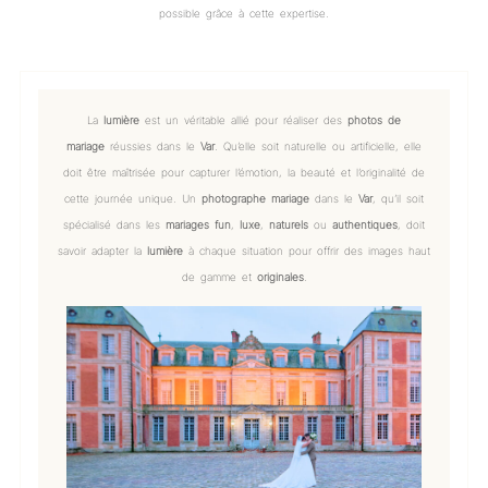
possible grâce à cette expertise.
La
lumière
est un véritable allié pour réaliser des
photos de
mariage
réussies dans le
Var
. Qu’elle soit naturelle ou artificielle, elle
doit être maîtrisée pour capturer l’émotion, la beauté et l’originalité de
cette journée unique. Un
photographe mariage
dans le
Var
, qu’il soit
spécialisé dans les
mariages fun
,
luxe
,
naturels
ou
authentiques
, doit
savoir adapter la
lumière
à chaque situation pour offrir des images haut
de gamme et
originales
.