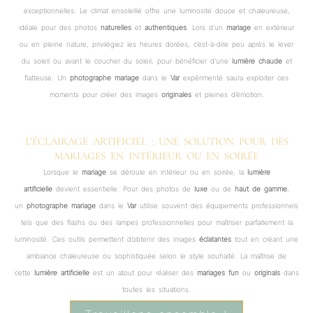
exceptionnelles. Le climat ensoleillé offre une luminosité douce et chaleureuse,
idéale pour des photos
naturelles
et
authentiques
. Lors d’un
mariage
en extérieur
ou en pleine nature, privilégiez les heures dorées, c’est-à-dire peu après le lever
du soleil ou avant le coucher du soleil, pour bénéficier d’une
lumière chaude
et
flatteuse. Un
photographe mariage
dans le
Var
expérimenté saura exploiter ces
moments pour créer des images
originales
et pleines d’émotion.
L’ÉCLAIRAGE ARTIFICIEL : UNE SOLUTION POUR DES
MARIAGES EN INTÉRIEUR OU EN SOIRÉE
Lorsque le
mariage
se déroule en intérieur ou en soirée, la
lumière
artificielle
devient essentielle. Pour des photos de
luxe
ou de
haut de gamme
,
un
photographe mariage
dans le
Var
utilise souvent des équipements professionnels
tels que des flashs ou des lampes professionnelles pour maîtriser parfaitement la
luminosité. Ces outils permettent d’obtenir des images
éclatantes
tout en créant une
ambiance chaleureuse ou sophistiquée selon le style souhaité. La maîtrise de
cette
lumière artificielle
est un atout pour réaliser des
mariages fun
ou
originals
dans
toutes les situations.