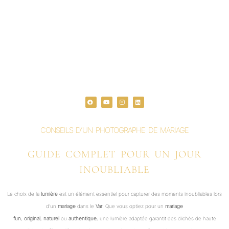
F
Y
I
L
a
o
n
i
c
u
s
n
e
t
t
k
b
u
a
e
o
b
g
d
o
e
r
i
CONSEILS D’UN PHOTOGRAPHE DE MARIAGE
k
a
n
m
GUIDE COMPLET POUR UN JOUR
INOUBLIABLE
Le choix de la
lumière
est un élément essentiel pour capturer des moments inoubliables lors
d’un
mariage
dans le
Var
. Que vous optiez pour un
mariage
fun
,
original
,
naturel
ou
authentique
, une lumière adaptée garantit des clichés de haute