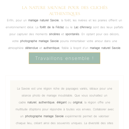
LA NATURE SAUVAGE POUR DES CLICHÉS
AUTHENTIQUES
Enfin, pour un
mariage naturel Savoie
, la forêt, les rivières et les prairies offrent un
environnement idéal. La
forêt de la Féclaz
ou le
Lac d’Annecy
sont des lieux parfaits
pour capturer des moments
sincères
et
spontanés
. En optant pour ces décors,
votre
photographe mariage Savoie
pourra immortaliser votre amour dans une
atmosphère
détendue
et
authentique
, fidèle à l’esprit d’un
mariage naturel Savoie
.
Travaillons ensemble !
La Savoie est une région riche de paysages variés, idéaux pour une
séance photo de mariage inoubliable. Que vous souhaitiez un
cadre
naturel
,
authentique
,
élégant
ou
original
, la région offre une
multitude d’options pour répondre à toutes vos envies. Collaborer avec
un
photographe mariage Savoie
expérimenté permet de valoriser
chaque lieu, créant ainsi des souvenirs uniques. La diversité des sites