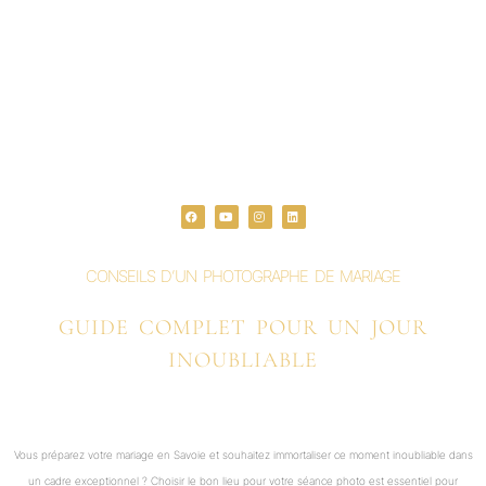
F
Y
I
L
a
o
n
i
c
u
s
n
e
t
t
k
b
u
a
e
o
b
g
d
o
e
r
i
CONSEILS D’UN PHOTOGRAPHE DE MARIAGE
k
a
n
m
GUIDE COMPLET POUR UN JOUR
INOUBLIABLE
Vous préparez votre mariage en Savoie et souhaitez immortaliser ce moment inoubliable dans
un cadre exceptionnel ? Choisir le bon lieu pour votre séance photo est essentiel pour