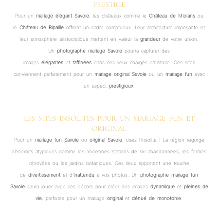
PRESTIGE
Pour un
mariage élégant Savoie
, les châteaux comme le
Château de Miolans
ou
le
Château de Ripaille
offrent un cadre somptueux. Leur architecture imposante et
leur atmosphère aristocratique mettent en valeur la
grandeur
de votre union.
Un
photographe mariage Savoie
pourra capturer des
images
élégantes
et
raffinées
dans ces lieux chargés d’histoire. Ces sites
conviennent parfaitement pour un
mariage original Savoie
ou un
mariage fun
avec
un aspect
prestigieux
.
LES SITES INSOLITES POUR UN MARIAGE FUN ET
ORIGINAL
Pour un
mariage fun Savoie
ou
original Savoie
, osez l’insolite ! La région regorge
d’endroits atypiques comme les anciennes stations de ski abandonnées, les fermes
rénovées ou les jardins botaniques. Ces lieux apportent une touche
de
divertissement
et d’
inattendu
à vos photos. Un
photographe mariage fun
Savoie
saura jouer avec ces décors pour créer des images
dynamique
et
pleines de
vie
, parfaites pour un mariage
original
et
dénué de monotonie
.