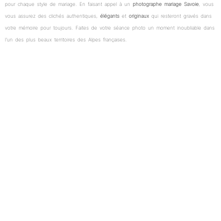
pour chaque style de mariage. En faisant appel à un
photographe mariage Savoie
, vous
vous assurez des clichés authentiques,
élégants
et
originaux
qui resteront gravés dans
votre mémoire pour toujours. Faites de votre séance photo un moment inoubliable dans
l’un des plus beaux territoires des Alpes françaises.