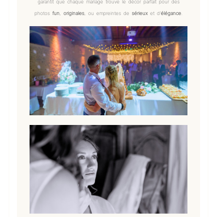
garantit que chaque mariage trouve le décor parfait pour des
photos
fun
,
originales
, ou empreintes de
sérieux
et d’
élégance
.