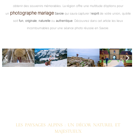
obtenir des souvenirs mémorables. La région offre une multitude d’options pour
photographe mariage
un
Savoie
qui saura capturer l’
esprit
de votre union, qu’elle
soit
fun
,
originale
,
naturelle
ou
authentique
. Découvrez dans cet article les lieux
incontournables pour une séance photo réussie en Savoie.
LES PAYSAGES ALPINS : UN DÉCOR NATUREL ET
MAJESTUEUX