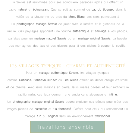
La Savoie est renommée pour ses somptueux paysages alpins qui offrent un
cadre
naturel
et
éblouissant
. Que ce soit au sommet du
Lac du Bourget
, dans la
vallée de la Maurienne ou près du
Mont Blanc
, ces sites permettent à
un
photographe mariage Savoie
de jouer avec la lumière et la grandeur de la
nature. Ces paysages apportent une touche
authentique
et
sauvage
à vos photos,
parfaites pour un
mariage naturel Savoie
ou un
mariage original Savoie
. La beauté
des montagnes, des lacs et des glaciers garantit des clichés à couper le souffle.
LES VILLAGES TYPIQUES : CHARME ET AUTHENTICITÉ
Pour un
mariage authentique Savoie
, les villages typiques
comme
Conflans
,
Bonneval-sur-Arc
ou
Les Allues
offrent un décor chargé d’histoire
et de charme. Avec leurs maisons en pierre, leurs ruelles pavées et leur architecture
traditionnelle, ces lieux donnent une ambiance chaleureuse et
intime
.
Un
photographe mariage original Savoie
pourra exploiter ces décors pour créer des
images pleines de
caractère
et d’
authenticité
. Parfaits pour ceux qui recherchent un
mariage
fun
ou
original
dans un environnement
traditionnel
.
Travaillons ensemble !