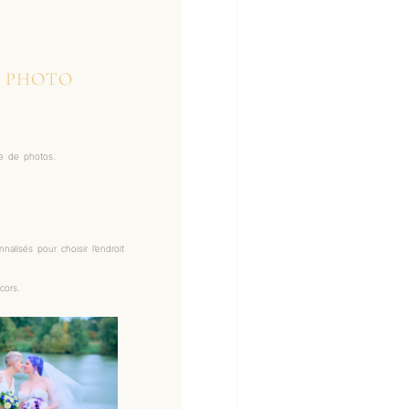
E PHOTO
se de photos.
alisés pour choisir l’endroit
cors.