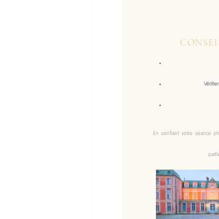
CONSEI
Vérifi
En confiant votre séance 
parf