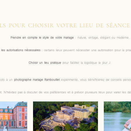
LS POUR CHOISIR VOTRE LIEU DE SÉANC
Prendre en compte le style de votre mariage
: nature, vintage, élégant ou moderne.
er les autorisations nécessaires
: certains lieux peuvent nécessiter une autorisation pour la pri
Choisir un lieu pratique
pour faciliter la logistique le jour J.
photo à un
photographe mariage Rambouillet
expérimenté, vous bénéficierez de conseils personn
ait. N’hésitez pas à discuter de vos préférences et à prévoir plusieurs lieux pour varier les dé