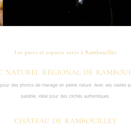
Les parcs et espaces verts à Rambouillet
C NATUREL RÉGIONAL DE RAMBOUI
ié pour des photos de mariage en pleine nature. Avec ses vastes pel
paisible, idéal pour des clichés authentiques.
CHÂTEAU DE RAMBOUILLET