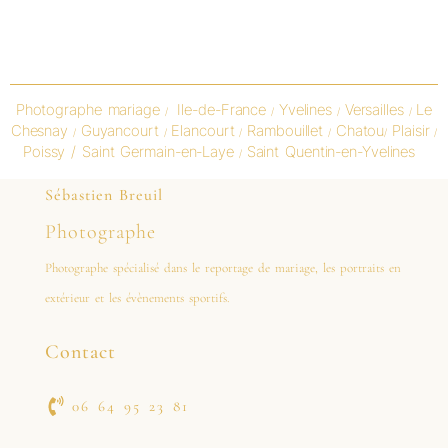
Photographe mariage
Ile-de-France
Yvelines
Versailles
Le
/
/
/
/
Chesnay
Guyancourt
Elancourt
Rambouillet
Chatou
Plaisir
/
/
/
/
/
/
Poissy / Saint Germain-en-Laye
Saint Quentin-en-Yvelines
/
Sébastien Breuil
Photographe
Photographe spécialisé dans le reportage de mariage, les portraits en
extérieur et les évènements sportifs.
Contact
06 64 95 23 81