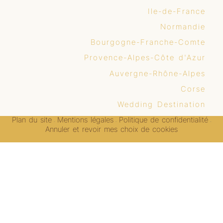
Ile-de-France
Normandie
Bourgogne-Franche-Comte
Provence-Alpes-Côte d'Azur
Auvergne-Rhône-Alpes
Corse
Wedding Destination
Plan du site
Mentions légales
Politique de confidentialité
-
-
-
Annuler et revoir mes choix de cookies