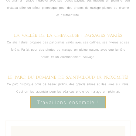
Ce charmant village médiéval avec ses ruelles pavées, ses maisons en pierre et son
château offre un décor pittoresque pour des photos de mariage pleines de charme
et d’authenticité.
LA VALLÉE DE LA CHEVREUSE : PAYSAGES VARIÉS
Ce site naturel propose des panoramas variés avec ses collines, ses rivières et ses
forêts. Parfait pour des photos de mariage en pleine nature, avec une lumière
douce et un environnement sauvage.
LE PARC DU DOMAINE DE SAINT-CLOUD (À PROXIMITÉ)
Ce parc historique offre de beaux jardins, des grands arbres et des vues sur Paris.
C’est un lieu apprécié pour les séances photo de mariage en plein air.
Travaillons ensemble !