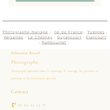
Photographe mariage
Ile-de-France
Yvelines
/
/
/
Versailles
Le Chesnay
Guyancourt
Elancourt
/
/
/
Rambouillet
/
/
Sébastien Breuil
Photographe
Photographe spécialisé dans le reportage de mariage, les portraits en
extérieur et les évènements sportifs.
Contact
06 64 95 23 81