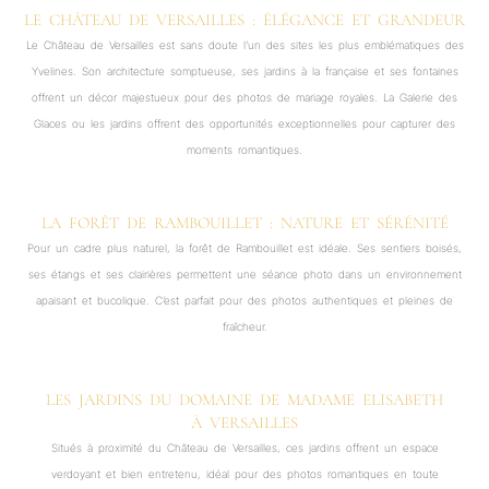
LE CHÂTEAU DE VERSAILLES : ÉLÉGANCE ET GRANDEUR
Le Château de Versailles est sans doute l’un des sites les plus emblématiques des
Yvelines. Son architecture somptueuse, ses jardins à la française et ses fontaines
offrent un décor majestueux pour des photos de mariage royales. La Galerie des
Glaces ou les jardins offrent des opportunités exceptionnelles pour capturer des
moments romantiques.
LA FORÊT DE RAMBOUILLET : NATURE ET SÉRÉNITÉ
Pour un cadre plus naturel, la forêt de Rambouillet est idéale. Ses sentiers boisés,
ses étangs et ses clairières permettent une séance photo dans un environnement
apaisant et bucolique. C’est parfait pour des photos authentiques et pleines de
fraîcheur.
LES JARDINS DU DOMAINE DE MADAME ELISABETH
À VERSAILLES
Situés à proximité du Château de Versailles, ces jardins offrent un espace
verdoyant et bien entretenu, idéal pour des photos romantiques en toute