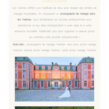
CONCLUSION
Les Yvelines offrent une multitude de lieux pour réaliser des photos de
mariage inoubliables. En choisissant un
photographe de mariage dans
les Yvelines
, vous bénéficierez de conseils professionnels pour
sélectionner le lieu idéal correspondant à votre style et à votre
ambiance souhaitée. N’attendez plus pour organiser la séance photo
qui sublimera votre journée exceptionnelle !
Mots-clés :
photographe de mariage Yvelines, lieux pour photo mariage
Yvelines, séance photo mariage Yvelines, spots photo mariage Yvelines