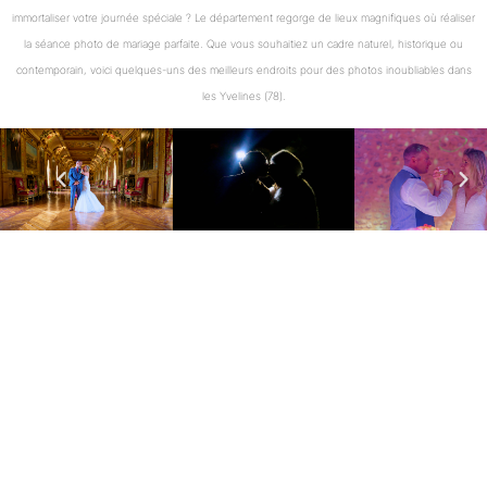
immortaliser votre journée spéciale ? Le département regorge de lieux magnifiques où réaliser
la séance photo de mariage parfaite. Que vous souhaitiez un cadre naturel, historique ou
contemporain, voici quelques-uns des meilleurs endroits pour des photos inoubliables dans
les Yvelines (78).