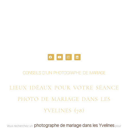
F
Y
I
L
a
o
n
i
c
u
s
n
e
t
t
k
b
u
a
e
o
b
g
d
o
e
r
i
CONSEILS D’UN PHOTOGRAPHE DE MARIAGE
k
a
n
m
LIEUX IDÉAUX POUR VOTRE SÉANCE
PHOTO DE MARIAGE DANS LES
YVELINES (78)
photographe de mariage dans les Yvelines
Vous recherchez un
pour