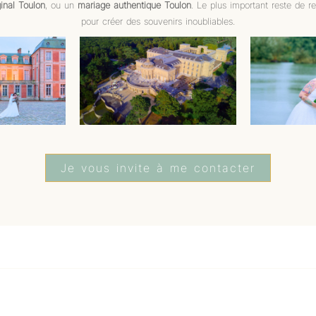
inal Toulon
, ou un
mariage authentique Toulon
. Le plus important reste de re
pour créer des souvenirs inoubliables.
Je vous invite à me contacter