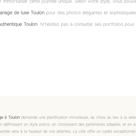
r immortaliser cette journée unique. Selon votre style, vous pou
riage de luxe Toulon
pour des photos élégantes et sophistiquées
uthentique Toulon
. N’hésitez pas à consulter ses portfolios pour
ge à Toulon
demande une planification minutieuse, du choix du lieu à la sél
En définissant un style précis, en choisissant des partenaires adaptés, et en
journée sera à la hauteur de vos attentes. La ville offre un cadre exceptionne