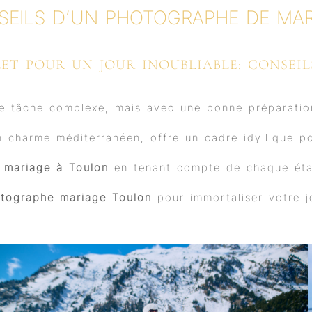
b
u
a
e
SEILS D’UN PHOTOGRAPHE DE MAR
o
b
g
d
o
e
r
i
k
a
n
m
ET POUR UN JOUR INOUBLIABLE: CONSEIL
 tâche complexe, mais avec une bonne préparation
on charme méditerranéen, offre un cadre idyllique p
e
mariage à Toulon
en tenant compte de chaque étap
tographe mariage Toulon
pour immortaliser votre j