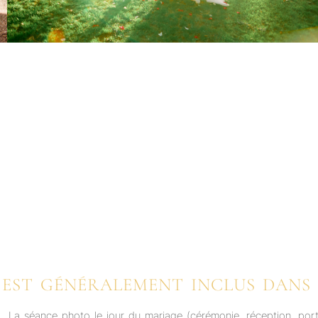
 EST GÉNÉRALEMENT INCLUS DANS 
La séance photo le jour du mariage (cérémonie, réception, portr