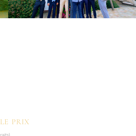
LE PRIX
aits)