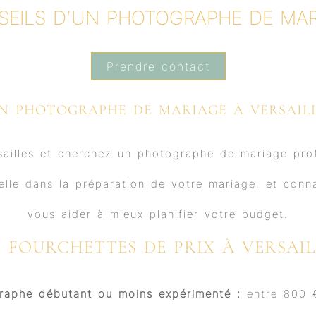
b
u
a
e
SEILS D’UN PHOTOGRAPHE DE MAR
o
b
g
d
o
e
r
i
k
a
n
m
Prendre contact
N PHOTOGRAPHE DE MARIAGE À VERSAILLE
sailles et cherchez un photographe de mariage pro
lle dans la préparation de votre mariage, et conna
vous aider à mieux planifier votre budget.
S FOURCHETTES DE PRIX À VERSAIL
raphe débutant ou moins expérimenté :
entre 800 