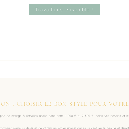
Travaillons ensemble !
ON : CHOISIR LE BON STYLE POUR VOTR
he de mariage à Versailles oscille donc entre 1 000 € et 2 500 €, selon vos besoins et le 
omparer plusieurs devis et de choisir un professionnel qui saura capturer la beauté et l’émot