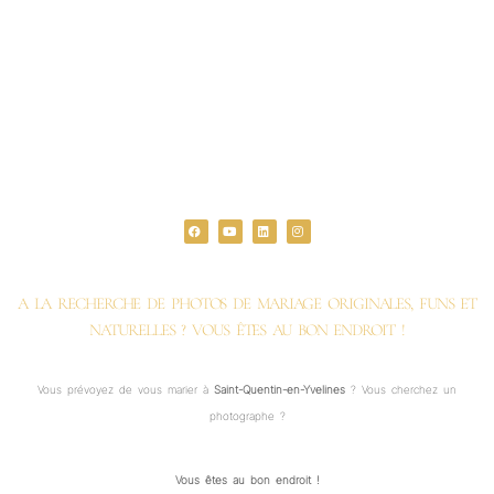
F
Y
L
I
a
o
i
n
c
u
n
s
e
t
k
t
b
u
e
a
o
b
d
g
o
e
i
r
k
n
a
A LA RECHERCHE DE PHOTOS DE MARIAGE ORIGINALES, FUNS ET
m
NATURELLES ? VOUS ÊTES AU BON ENDROIT !
Vous prévoyez de vous marier à
Saint-Quentin-en-Yvelines
? Vous cherchez un
photographe ?
Vous êtes au bon endroit !