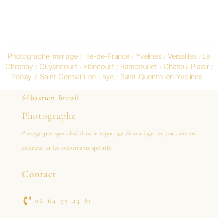
Photographe mariage
Ile-de-France
Yvelines
Versailles
Le
/
/
/
/
Chesnay
Guyancourt
Elancourt
Rambouillet
Chatou
Plaisir
/
/
/
/
/
/
Poissy / Saint Germain-en-Laye
Saint Quentin-en-Yvelines
/
Sébastien Breuil
Photographe
Photographe spécialisé dans le reportage de mariage, les portraits en
extérieur et les évènements sportifs.
Contact
06 64 95 23 81