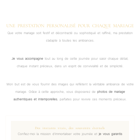
UNE PRESTATION PERSONALISÉ POUR CHAQUE MARIAGE
Que votre mariage soit festif et décontracté ou sophistiqué et raffiné, ma prestation
s’adapte à toutes les ambiances.
Je vous accompagne
tout au long de cette journée pour saisir chaque détail,
chaque instant précieux, dans un esprit de convivialité et de simplicité.
Mon but est de vous fournir des images qui reflètent la véritable ambiance de votre
mariage. Grâce à cette approche, vous disposerez de
photos de mariage
authentiques et intemporelles
, parfaites pour revivre ces moments précieux.
Des instants vrais, des souvenirs éternels
Confiez-moi la mission d’immortaliser votre journée et
je vous garantis