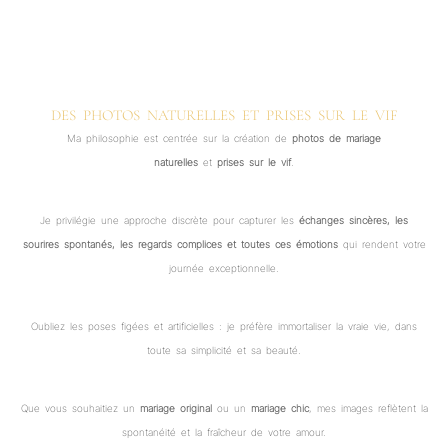
DES PHOTOS NATURELLES ET PRISES SUR LE VIF
Ma philosophie est centrée sur la création de
photos de mariage
naturelles
et
prises sur le vif
.
Je privilégie une approche discrète pour capturer les
échanges sincères, les
sourires spontanés, les regards complices et toutes ces émotions
qui rendent votre
journée exceptionnelle.
Oubliez les poses figées et artificielles : je préfère immortaliser la vraie vie, dans
toute sa simplicité et sa beauté.
Que vous souhaitiez un
mariage original
ou un
mariage chic
, mes images reflètent la
spontanéité et la fraîcheur de votre amour.