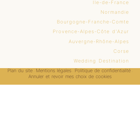
Ile-de-France
Normandie
Bourgogne-Franche-Comte
Provence-Alpes-Côte d'Azur
Auvergne-Rhône-Alpes
Corse
Wedding Destination
Plan du site
Mentions légales
Politique de confidentialité
-
-
-
Annuler et revoir mes choix de cookies