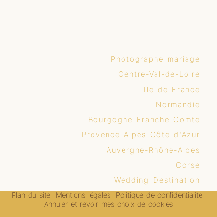
Photographe mariage
Centre-Val-de-Loire
Ile-de-France
Normandie
Bourgogne-Franche-Comte
Provence-Alpes-Côte d'Azur
Auvergne-Rhône-Alpes
Corse
Wedding Destination
Plan du site
Mentions légales
Politique de confidentialité
-
-
-
Annuler et revoir mes choix de cookies