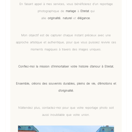
En faisant appel à mes services, vous bénéficierez d’un reportage
photographique de
mariage
à
Etretat
qui
allie
originalité
,
naturel
et
élégance
.
Mon objectif est de capturer chaque instant précieux avec une
approche artistique et authentique, pour que vous puissiez revivre ces
moments magiques à travers des images uniques.
Confiez-moi la mission d’immortaliser votre histoire d’amour à Etretat.
Ensemble, créons des souvenirs durables, pleins de vie, d’émotions et
d’originalité.
N’attendez plus, contactez-moi pour que votre reportage photo soit
aussi inoubliable que votre union.