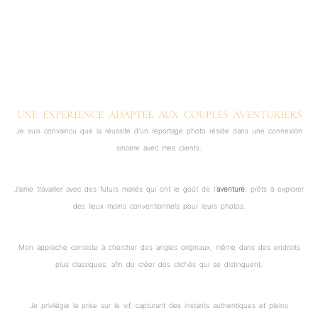
UNE EXPÉRIENCE ADAPTÉE AUX COUPLES AVENTURIERS
Je suis convaincu que la réussite d’un reportage photo réside dans une connexion
sincère avec mes clients.
J’aime travailler avec des futurs mariés qui ont le goût de l’
aventure
, prêts à explorer
des lieux moins conventionnels pour leurs photos.
Mon approche consiste à chercher des angles originaux, même dans des endroits
plus classiques, afin de créer des clichés qui se distinguent.
Je privilégie la prise sur le vif, capturant des instants authentiques et pleins