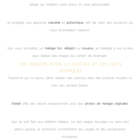
détails qui reflètent votre amour et votre personnalité.
Je privilégie une approche
naturelle
et
authentique
, afin de créer des souvenirs qui
vous ressemblent vraiment.
Que vous souhaitiez un
mariage fun
,
élégant
ou
luxueux
, je m’adapte à vos envies
pour réaliser des images qui sortent de l’ordinaire.
UNE PASSION POUR LA NATURE ET LES LIEUX
ATYPIQUES
Passionné par la nature, j’aime réaliser mes séances dans des endroits insolites et
hors des sentiers battus.
Etretat
offre des décors exceptionnels pour des
photos de mariage originales
.
Que ce soit face aux célèbres falaises, sur des plages sauvages ou dans des
jardins secrets, je recherche constamment des angles et des perspectives
innovantes.