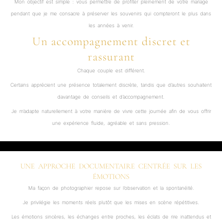
Mon objectif est simple : vous permettre de profiter pleinement de votre mariage
pendant que je me consacre à préserver les souvenirs qui compteront le plus dans
les années à venir.
Un accompagnement discret et
rassurant
Chaque couple est différent.
Certains apprécient une présence totalement discrète, tandis que d’autres souhaitent
davantage de conseils et d’accompagnement.
Je m’adapte naturellement à votre manière de vivre cette journée afin de vous offrir
une expérience fluide, agréable et sans pression.
UNE APPROCHE DOCUMENTAIRE CENTRÉE SUR LES
ÉMOTIONS
Ma façon de photographier repose sur l’observation et la spontanéité.
Je privilégie les moments réels plutôt que les mises en scène répétitives.
Les émotions sincères, les échanges entre proches, les éclats de rire inattendus et