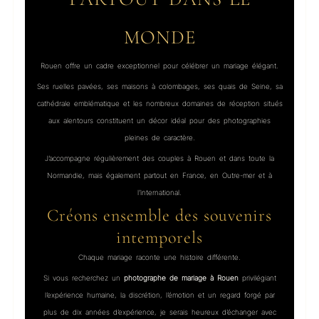
MONDE
Rouen offre un cadre exceptionnel pour célébrer un mariage élégant.
Ses ruelles pavées, ses maisons à colombages, ses quais de Seine, sa
cathédrale emblématique et les nombreux domaines de réception situés
aux alentours constituent un décor idéal pour des photographies
pleines de caractère.
J’accompagne régulièrement des couples à Rouen et dans toute la
Normandie, mais également partout en France, en Outre-mer et à
l’international.
Créons ensemble des souvenirs
intemporels
Chaque mariage raconte une histoire différente.
Si vous recherchez un
photographe de mariage à Rouen
privilégiant
l’expérience humaine, la discrétion, l’émotion et un regard forgé par
plus de dix années d’expérience, je serais heureux d’échanger avec