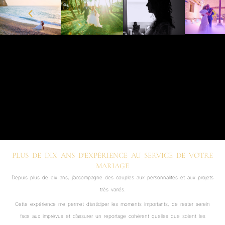
PLUS DE DIX ANS D'EXPÉRIENCE AU SERVICE DE VOTRE
MARIAGE
Depuis plus de dix ans, j’accompagne des couples aux personnalités et aux projets
très variés.
Cette expérience me permet d’anticiper les moments importants, de rester serein
face aux imprévus et d’assurer un reportage cohérent quelles que soient les