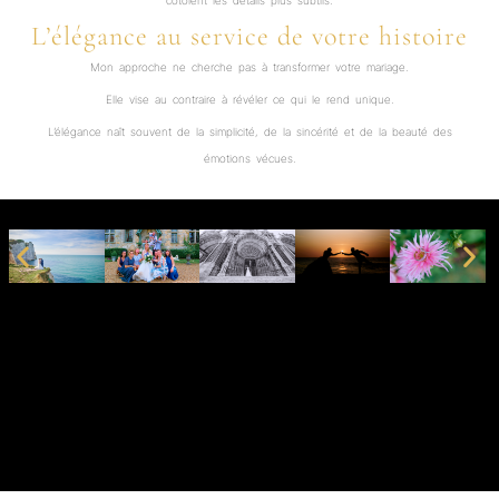
côtoient les détails plus subtils.
L’élégance au service de votre histoire
Mon approche ne cherche pas à transformer votre mariage.
Elle vise au contraire à révéler ce qui le rend unique.
L’élégance naît souvent de la simplicité, de la sincérité et de la beauté des
émotions vécues.