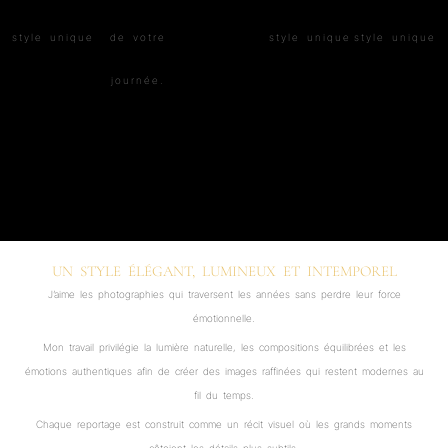
UN STYLE ÉLÉGANT, LUMINEUX ET INTEMPOREL
J’aime les photographies qui traversent les années sans perdre leur force
émotionnelle.
Mon travail privilégie la lumière naturelle, les compositions équilibrées et les
émotions authentiques afin de créer des images raffinées qui restent modernes au
fil du temps.
Chaque reportage est construit comme un récit visuel où les grands moments