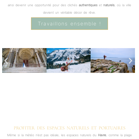
ainsi devenir une opportunité pour des clichés
authentiques
et
naturels
, où la ville
devient un véritable décor de rêve.
Travaillons ensemble !
PROFITER DES ESPACES NATURELS ET PORTUAIRES
Même si la météo n’est pas idéale, les espaces naturels du
Havre
, comme la plage