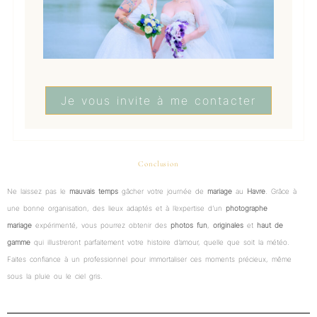
Je vous invite à me contacter
Conclusion
Ne laissez pas le
mauvais temps
gâcher votre journée de
mariage
au
Havre
. Grâce à
une bonne organisation, des lieux adaptés et à l’expertise d’un
photographe
mariage
expérimenté, vous pourrez obtenir des
photos
fun
,
originales
et
haut de
gamme
qui illustreront parfaitement votre histoire d’amour, quelle que soit la météo.
Faites confiance à un professionnel pour immortaliser ces moments précieux, même
sous la pluie ou le ciel gris.