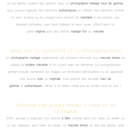
ou les jardins, restent des options. Avec un
photographe mariage haut de gamme
,
vous pouvez capturer des moments
authentiques
en utilisant des éléments comme
le vent, la pluie ou les nuages pour donner du
caractère
à vos photos. Les
espaces portuaires, avec leurs bateaux et leurs quais, offrent aussi un
cadre
original
pour des clichés
mariage
fun
ou
naturels
.
MISER SUR LA CRÉATIVITÉ ET LA POST-PRODUCTION
Un
photographe mariage
expérimenté sait comment tirer parti d’un
mauvais temps
en
utilisant la
lumière naturelle
et en jouant avec les éléments. La post-production
permet ensuite d’améliorer les images, en renforçant l’atmosphère ou en apportant
une touche
luxe
ou
originale
. Cela garantit des résultats
haut de
gamme
et
authentiques
, même si la météo n’était pas au rendez-vous le jour J.
PRÉPARER UNE SÉANCE PHOTO À L’ABRI ET EN
EXTÉRIEUR
Enfin, pensez à organiser une séance
à l’abri
, comme dans une cave, un atelier ou
un lieu atypique, pour varier les styles. Le
mauvais temps
ne doit pas gâcher votre