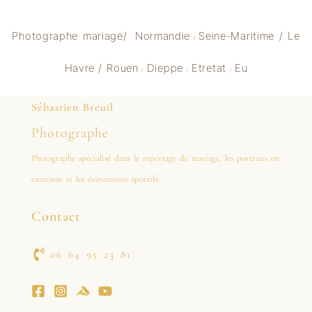
Photographe mariage
/
Normandie
Seine-Maritime /
Le
/
Havre
/
Rouen
Dieppe
Etretat
Eu
/
/
/
Sébastien Breuil
Photographe
Photographe spécialisé dans le reportage de mariage, les portraits en
extérieur et les évènements sportifs.
Contact
06 64 95 23 81