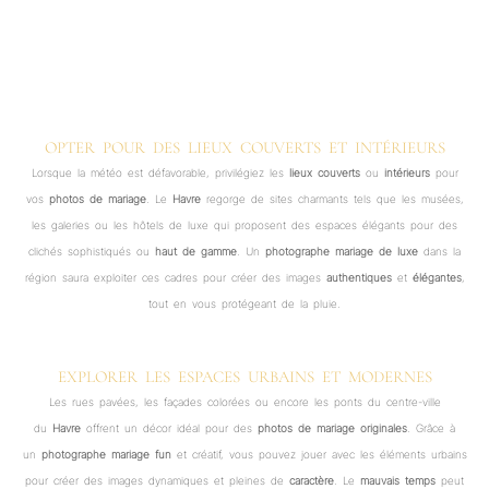
OPTER POUR DES LIEUX COUVERTS ET INTÉRIEURS
Lorsque la météo est défavorable, privilégiez les
lieux couverts
ou
intérieurs
pour
vos
photos de mariage
. Le
Havre
regorge de sites charmants tels que les musées,
les galeries ou les hôtels de luxe qui proposent des espaces élégants pour des
clichés sophistiqués ou
haut de gamme
. Un
photographe mariage de luxe
dans la
région saura exploiter ces cadres pour créer des images
authentiques
et
élégantes
,
tout en vous protégeant de la pluie.
EXPLORER LES ESPACES URBAINS ET MODERNES
Les rues pavées, les façades colorées ou encore les ponts du centre-ville
du
Havre
offrent un décor idéal pour des
photos de mariage
originales
. Grâce à
un
photographe mariage fun
et créatif, vous pouvez jouer avec les éléments urbains
pour créer des images dynamiques et pleines de
caractère
. Le
mauvais temps
peut