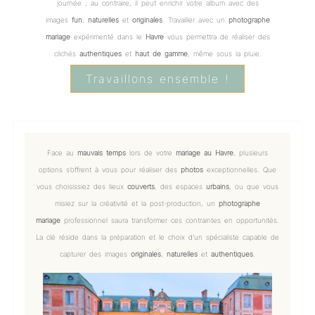
journée ; au contraire, il peut enrichir votre album avec des
images
fun
,
naturelles
et
originales
. Travailler avec un
photographe
mariage
expérimenté dans le
Havre
vous permettra de réaliser des
clichés
authentiques
et
haut de gamme
, même sous la pluie.
Travaillons ensemble !
Face au
mauvais temps
lors de votre
mariage au Havre
, plusieurs
options s’offrent à vous pour réaliser des
photos
exceptionnelles. Que
vous choisissiez des lieux
couverts
, des espaces
urbains
, ou que vous
misiez sur la créativité et la post-production, un
photographe
mariage
professionnel saura transformer ces contraintes en opportunités.
La clé réside dans la préparation et le choix d’un spécialiste capable de
capturer des images
originales
,
naturelles
et
authentiques
.